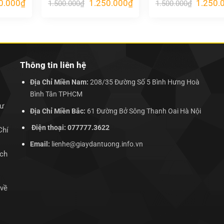
Giá
Giá
Giá
Giá
0.000
₫
1.250.000
₫
1.250.
1.500.000
₫
1.500.000
₫
hiện
gốc
hiện
gốc
tại
là:
tại
là:
.000₫.
là:
1.500.000₫.
là:
1.500.00
1.250.000₫.
1.250.000₫.
Thông tin liên hệ
Địa Chỉ Miền Nam:
208/35 Đường Số 5 Bình Hưng Hoà
Bình Tân TPHCM
hư
Địa Chỉ Miền Bắc:
61 Đường Bở Sông Thanh Oai Hà Nội
Điện thoại: 077777.3622
Chí
Email:
lienhe@giaydantuong.info.vn
ịch
 về