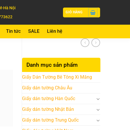
-Hà Nội
GIỎ HÀNG
773622
Tin tức
SALE
Liên hệ
Danh mục sản phẩm
Giấy Dán Tường Bê Tông Xi Măng
Giấy dán tường Châu Âu
Giấy dán tường Hàn Quốc
Giấy dán tường Nhật Bản
Giấy dán tường Trung Quốc