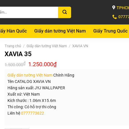
TPHCM
0777
iấy Hàn Quốc
Giấy dán tường Việt Nam
Giấy Trung Quốc
Trang chủ
/
Giấy dán tường Việt Nam
/
XAVIA VN
XAVIA 35
Giá
Giá
₫
1.250.000
₫
1.500.000
gốc
hiện
là:
tại
Giấy dán tường Việt Nam
Chính Hãng
1.500.000₫.
là:
1.250.000₫.
Tên CATALOG XAVIA VN
Hãng sản xuất JYJ WALLPAPER
Xuất xứ: Việt Nam
Kích thước : 1.06m X15.6m
Thi công: Có hỗ trợ thi công
Liên hệ
0777773622