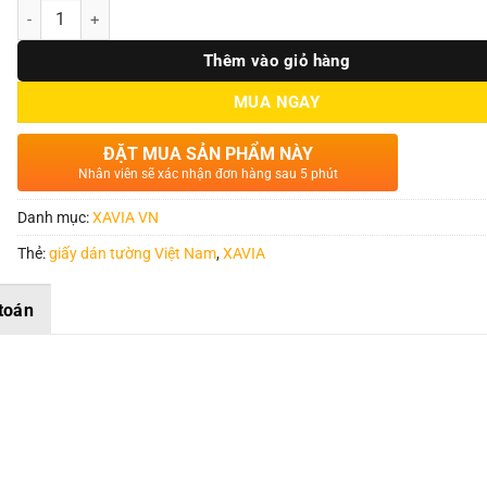
Số lượng
Thêm vào giỏ hàng
MUA NGAY
ĐẶT MUA SẢN PHẨM NÀY
Nhân viên sẽ xác nhận đơn hàng sau 5 phút
Danh mục:
XAVIA VN
Thẻ:
giấy dán tường Việt Nam
,
XAVIA
toán