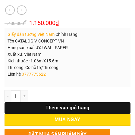
Giá
Giá
₫
1.150.000
₫
1.400.000
gốc
hiện
là:
tại
Giấy dán tường Việt Nam
Chính Hãng
1.400.000₫.
là:
1.150.000₫.
Tên CATALOG V-CONCEPT VN
Hãng sản xuất JYJ WALLPAPER
Xuất xứ: Việt Nam
Kích thước : 1.06m X15.6m
Thi công: Có hỗ trợ thi công
Liên hệ
0777773622
Số lượng
Thêm vào giỏ hàng
MUA NGAY
ĐẶT MUA SẢN PHẨM NÀY