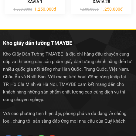
XAVIA 1
XAVIA 28
Giá
Giá
Giá
Giá
1.250.000
₫
1.250.000
₫
1.500.000
₫
1.500.000
₫
gốc
hiện
gốc
hiện
là:
tại
là:
tại
1.500.000₫.
là:
1.500.000₫.
là:
1.250.000₫.
1.250.0
Kho giấy dán tường TMAYBE
Kho Giấy Dán Tường TMAYBE là địa chỉ hàng đầu chuyên cung
cấp và thi công các sản phẩm giấy dán tường chính hãng đến từ
nhiều quốc gia nổi tiếng như Hàn Quốc, Trung Quốc, Việt Nam,
Châu Âu và Nhật Bản. Với mạng lưới hoạt động rộng khắp tại
TP. Hồ Chí Minh và Hà Nội, TMAYBE cam kết mang đến cho
khách hàng những sản phẩm chất lượng cao cùng dịch vụ thi
công chuyên nghiệp.
Với các phương tiện hiện đại, phong phú và đa dạng về chủng
loại, chúng tôi sẵn sàng đáp ứng mọi nhu cầu của Quý khách.