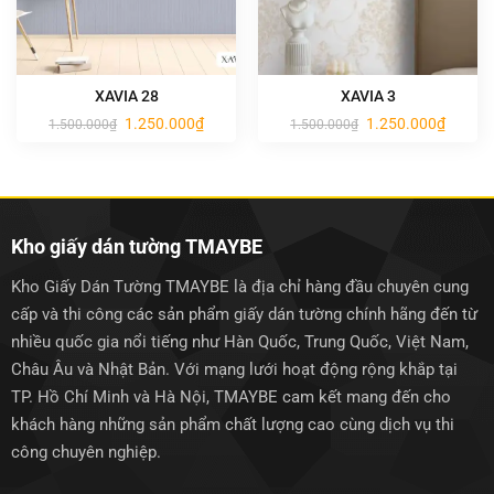
XAVIA 28
XAVIA 3
Giá
Giá
Giá
Giá
1.250.000
₫
1.250.000
₫
1.500.000
₫
1.500.000
₫
gốc
hiện
gốc
hiện
là:
tại
là:
tại
1.500.000₫.
là:
1.500.000₫.
là:
1.250.000₫.
1.250.0
Kho giấy dán tường TMAYBE
Kho Giấy Dán Tường TMAYBE là địa chỉ hàng đầu chuyên cung
cấp và thi công các sản phẩm giấy dán tường chính hãng đến từ
nhiều quốc gia nổi tiếng như Hàn Quốc, Trung Quốc, Việt Nam,
Châu Âu và Nhật Bản. Với mạng lưới hoạt động rộng khắp tại
TP. Hồ Chí Minh và Hà Nội, TMAYBE cam kết mang đến cho
khách hàng những sản phẩm chất lượng cao cùng dịch vụ thi
công chuyên nghiệp.