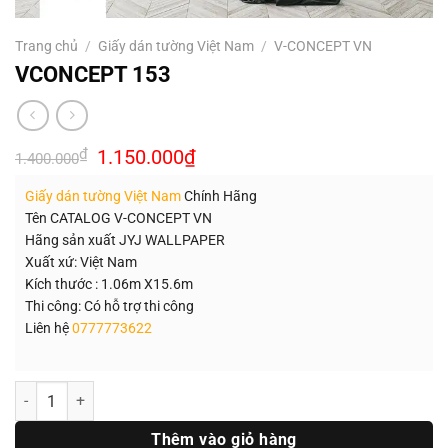
Trang chủ
/
Giấy dán tường Việt Nam
/
V-CONCEPT VN
VCONCEPT 153
Giá
Giá
₫
1.150.000
₫
1.400.000
gốc
hiện
là:
tại
Giấy dán tường Việt Nam
Chính Hãng
1.400.000₫.
là:
1.150.000₫.
Tên CATALOG V-CONCEPT VN
Hãng sản xuất JYJ WALLPAPER
Xuất xứ: Việt Nam
Kích thước : 1.06m X15.6m
Thi công: Có hỗ trợ thi công
Liên hệ
0777773622
Số lượng
Thêm vào giỏ hàng