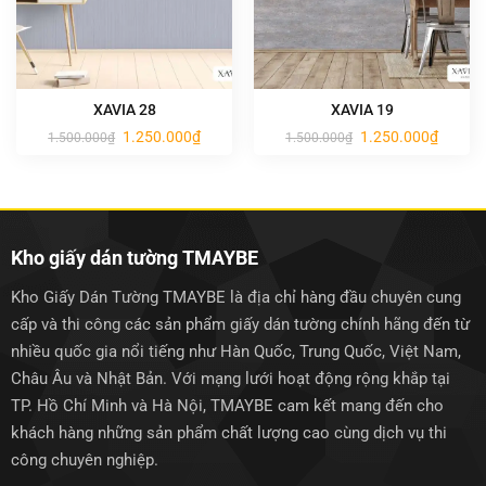
XAVIA 28
XAVIA 19
Giá
Giá
Giá
Giá
1.250.000
₫
1.250.000
₫
1.500.000
₫
1.500.000
₫
gốc
hiện
gốc
hiện
là:
tại
là:
tại
1.500.000₫.
là:
1.500.000₫.
là:
1.250.000₫.
1.250.0
Kho giấy dán tường TMAYBE
Kho Giấy Dán Tường TMAYBE là địa chỉ hàng đầu chuyên cung
cấp và thi công các sản phẩm giấy dán tường chính hãng đến từ
nhiều quốc gia nổi tiếng như Hàn Quốc, Trung Quốc, Việt Nam,
Châu Âu và Nhật Bản. Với mạng lưới hoạt động rộng khắp tại
TP. Hồ Chí Minh và Hà Nội, TMAYBE cam kết mang đến cho
khách hàng những sản phẩm chất lượng cao cùng dịch vụ thi
công chuyên nghiệp.