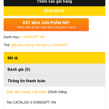
Thêm vào giỏ hàng
MUA NGAY
ĐẶT MUA SẢN PHẨM NÀY
Nhân viên sẽ xác nhận đơn hàng sau 5 phút
Danh mục:
V-CONCEPT VN
Thẻ:
giấy dán tường Việt Nam
,
V-CONCEPT
Mô tả
Đánh giá (0)
Thông tin thanh toán
Giấy dán tường Việt Nam
Chính Hãng
Tên CATALOG V-CONCEPT VN