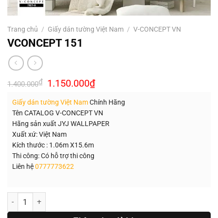
Trang chủ
/
Giấy dán tường Việt Nam
/
V-CONCEPT VN
VCONCEPT 151
Giá
Giá
₫
1.150.000
₫
1.400.000
gốc
hiện
là:
tại
Giấy dán tường Việt Nam
Chính Hãng
1.400.000₫.
là:
1.150.000₫.
Tên CATALOG V-CONCEPT VN
Hãng sản xuất JYJ WALLPAPER
Xuất xứ: Việt Nam
Kích thước : 1.06m X15.6m
Thi công: Có hỗ trợ thi công
Liên hệ
0777773622
Số lượng