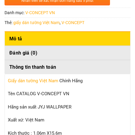
Nhân viên sẽ xác nhận đơn hàng sau 5 phút
Danh mục:
V-CONCEPT VN
Thẻ:
giấy dán tường Việt Nam
,
V-CONCEPT
Mô tả
Đánh giá (0)
Thông tin thanh toán
Giấy dán tường Việt Nam
Chính Hãng
Tên CATALOG V-CONCEPT VN
Hãng sản xuất JYJ WALLPAPER
Xuất xứ: Việt Nam
Kích thước : 1.06m X15.6m