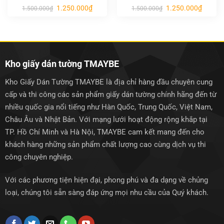
Giá
Giá
Giá
Giá
1.250.000
₫
1.250.000
₫
1.500.000
₫
1.500.000
₫
gốc
hiện
gốc
hiện
là:
tại
là:
tại
1.500.000₫.
là:
1.500.000₫.
là:
1.250.000₫.
1.250.0
Kho giấy dán tường TMAYBE
Kho Giấy Dán Tường TMAYBE là địa chỉ hàng đầu chuyên cung
cấp và thi công các sản phẩm giấy dán tường chính hãng đến từ
nhiều quốc gia nổi tiếng như Hàn Quốc, Trung Quốc, Việt Nam,
Châu Âu và Nhật Bản. Với mạng lưới hoạt động rộng khắp tại
TP. Hồ Chí Minh và Hà Nội, TMAYBE cam kết mang đến cho
khách hàng những sản phẩm chất lượng cao cùng dịch vụ thi
công chuyên nghiệp.
Với các phương tiện hiện đại, phong phú và đa dạng về chủng
loại, chúng tôi sẵn sàng đáp ứng mọi nhu cầu của Quý khách.