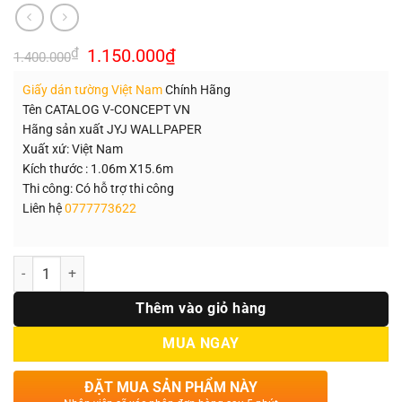
Giá
Giá
₫
1.150.000
₫
1.400.000
gốc
hiện
là:
tại
Giấy dán tường Việt Nam
Chính Hãng
1.400.000₫.
là:
1.150.000₫.
Tên CATALOG V-CONCEPT VN
Hãng sản xuất JYJ WALLPAPER
Xuất xứ: Việt Nam
Kích thước : 1.06m X15.6m
Thi công: Có hỗ trợ thi công
Liên hệ
0777773622
Số lượng
Thêm vào giỏ hàng
MUA NGAY
ĐẶT MUA SẢN PHẨM NÀY