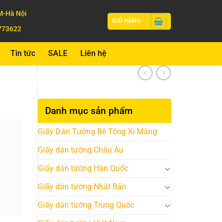
-Hà Nội
GIỎ HÀNG
773622
Tin tức
SALE
Liên hệ
Danh mục sản phẩm
Giấy Dán Tường Bê Tông Xi Măng
Giấy dán tường Châu Âu
Giấy dán tường Hàn Quốc
Giấy dán tường Nhật Bản
Giấy dán tường Trung Quốc