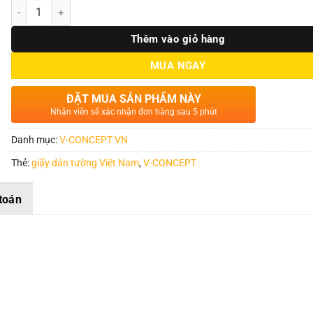
Số lượng
Thêm vào giỏ hàng
MUA NGAY
ĐẶT MUA SẢN PHẨM NÀY
Nhân viên sẽ xác nhận đơn hàng sau 5 phút
Danh mục:
V-CONCEPT VN
Thẻ:
giấy dán tường Việt Nam
,
V-CONCEPT
toán