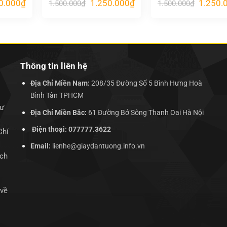
Giá
Giá
Giá
Giá
0.000
₫
1.250.000
₫
1.250.
1.500.000
₫
1.500.000
₫
hiện
gốc
hiện
gốc
tại
là:
tại
là:
.000₫.
là:
1.500.000₫.
là:
1.500.00
1.250.000₫.
1.250.000₫.
Thông tin liên hệ
Địa Chỉ Miền Nam:
208/35 Đường Số 5 Bình Hưng Hoà
Bình Tân TPHCM
hư
Địa Chỉ Miền Bắc:
61 Đường Bở Sông Thanh Oai Hà Nội
Điện thoại: 077777.3622
Chí
Email:
lienhe@giaydantuong.info.vn
ịch
 về