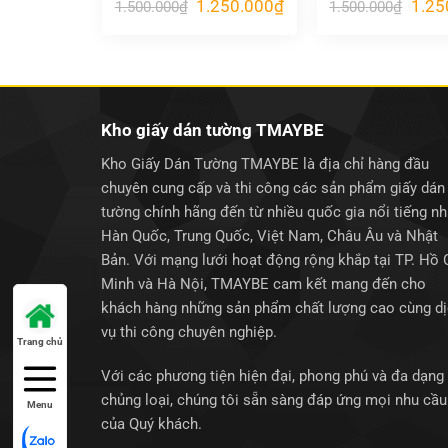
Giá
Giá
Giá
1.250.000
₫
1.25
1.500.000
₫
1.500.000
₫
gốc
hiện
gốc
là:
tại
là:
1.500.000₫.
là:
1.500
1.250.000₫.
Kho giấy dán tường TMAYBE
Kho Giấy Dán Tường TMAYBE là địa chỉ hàng đầu
chuyên cung cấp và thi công các sản phẩm giấy dán
tường chính hãng đến từ nhiều quốc gia nổi tiếng n
Hàn Quốc, Trung Quốc, Việt Nam, Châu Âu và Nhật
Bản. Với mạng lưới hoạt động rộng khắp tại TP. Hồ 
Minh và Hà Nội, TMAYBE cam kết mang đến cho
khách hàng những sản phẩm chất lượng cao cùng d
vụ thi công chuyên nghiệp.
Trang chủ
Với các phương tiện hiện đại, phong phú và đa dạng
chủng loại, chúng tôi sẵn sàng đáp ứng mọi nhu cầu
Menu
của Quý khách.