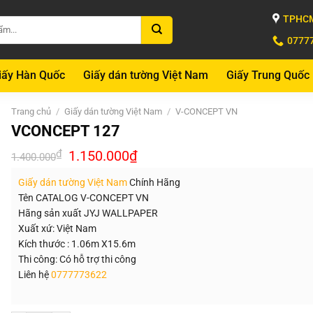
TPHCM
0777
iấy Hàn Quốc
Giấy dán tường Việt Nam
Giấy Trung Quốc
Trang chủ
/
Giấy dán tường Việt Nam
/
V-CONCEPT VN
VCONCEPT 127
Giá
Giá
₫
1.150.000
₫
1.400.000
gốc
hiện
là:
tại
Giấy dán tường Việt Nam
Chính Hãng
1.400.000₫.
là:
1.150.000₫.
Tên CATALOG V-CONCEPT VN
Hãng sản xuất JYJ WALLPAPER
Xuất xứ: Việt Nam
Kích thước : 1.06m X15.6m
Thi công: Có hỗ trợ thi công
Liên hệ
0777773622