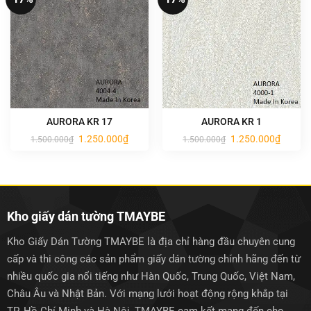
AURORA KR 17
AURORA KR 1
Giá
Giá
Giá
Giá
1.250.000
₫
1.250.000
₫
1.500.000
₫
1.500.000
₫
gốc
hiện
gốc
hiện
là:
tại
là:
tại
1.500.000₫.
là:
1.500.000₫.
là:
1.250.000₫.
1.250.0
Kho giấy dán tường TMAYBE
Kho Giấy Dán Tường TMAYBE là địa chỉ hàng đầu chuyên cung
cấp và thi công các sản phẩm giấy dán tường chính hãng đến từ
nhiều quốc gia nổi tiếng như Hàn Quốc, Trung Quốc, Việt Nam,
Châu Âu và Nhật Bản. Với mạng lưới hoạt động rộng khắp tại