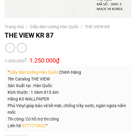
Trang chủ
/
Giấy dán tường Hàn Quốc
/
THE VIEW KR
THE VIEW KR 87
Giá
Giá
₫
1.250.000
₫
1.500.000
gốc
hiện
là:
tại
“
Giấy dán tường Hàn Quốc
Chính Hãng
1.500.000₫.
là:
1.250.000₫.
Tên Catalog THE VIEW
Sản Xuất tại : Hàn Quốc
Kích thước : 1.06m X15.6m
Hãng KS WALLPAPER
Phủ Vinyl giúp bảo vệ bề mặt, chống trầy xước, ngăn ngừa nấm
mốc
Thi công: Có hỗ trợ thi công
Liên hệ
0777773622
“