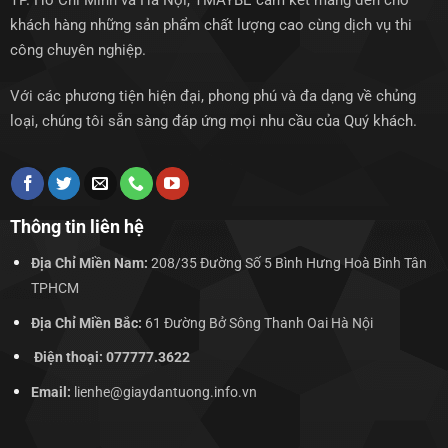
TP. Hồ Chí Minh và Hà Nội, TMAYBE cam kết mang đến cho
khách hàng những sản phẩm chất lượng cao cùng dịch vụ thi
công chuyên nghiệp.
Với các phương tiện hiện đại, phong phú và đa dạng về chủng
loại, chúng tôi sẵn sàng đáp ứng mọi nhu cầu của Quý khách.
Thông tin liên hệ
Địa Chỉ Miền Nam:
208/35 Đường Số 5 Bình Hưng Hoà Bình Tân
TPHCM
Địa Chỉ Miền Bắc:
61 Đường Bở Sông Thanh Oai Hà Nội
Điện thoại: 077777.3622
Email:
lienhe@giaydantuong.info.vn