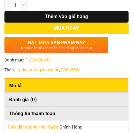
Số lượng
Thêm vào giỏ hàng
MUA NGAY
ĐẶT MUA SẢN PHẨM NÀY
Nhân viên sẽ xác nhận đơn hàng sau 5 phút
Danh mục:
THE VIEW KR
Thẻ:
giấy dán tường hàn quốc
,
THE VIEW
Mô tả
Đánh giá (0)
Thông tin thanh toán
Giấy dán tường Hàn Quốc
Chính Hãng