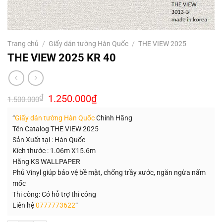
Trang chủ
/
Giấy dán tường Hàn Quốc
/
THE VIEW 2025
THE VIEW 2025 KR 40
Giá
Giá
₫
1.250.000
₫
1.500.000
gốc
hiện
là:
tại
“
Giấy dán tường Hàn Quốc
Chính Hãng
1.500.000₫.
là:
1.250.000₫.
Tên Catalog THE VIEW 2025
Sản Xuất tại : Hàn Quốc
Kích thước : 1.06m X15.6m
Hãng KS WALLPAPER
Phủ Vinyl giúp bảo vệ bề mặt, chống trầy xước, ngăn ngừa nấm
mốc
Thi công: Có hỗ trợ thi công
Liên hệ
0777773622
“