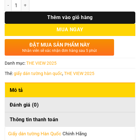
Số lượng
Thêm vào giỏ hàng
MUA NGAY
ĐẶT MUA SẢN PHẨM NÀY
Nhân viên sẽ xác nhận đơn hàng sau 5 phút
Danh mục:
THE VIEW 2025
Thẻ:
giấy dán tường hàn quốc
,
THE VIEW 2025
Mô tả
Đánh giá (0)
Thông tin thanh toán
Giấy dán tường Hàn Quốc
Chính Hãng