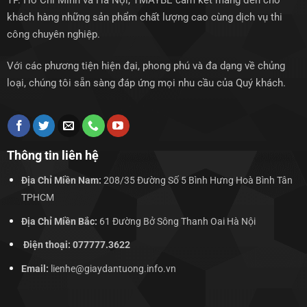
TP. Hồ Chí Minh và Hà Nội, TMAYBE cam kết mang đến cho
khách hàng những sản phẩm chất lượng cao cùng dịch vụ thi
công chuyên nghiệp.
Với các phương tiện hiện đại, phong phú và đa dạng về chủng
loại, chúng tôi sẵn sàng đáp ứng mọi nhu cầu của Quý khách.
Thông tin liên hệ
Địa Chỉ Miền Nam:
208/35 Đường Số 5 Bình Hưng Hoà Bình Tân
TPHCM
Địa Chỉ Miền Bắc:
61 Đường Bở Sông Thanh Oai Hà Nội
Điện thoại: 077777.3622
Email:
lienhe@giaydantuong.info.vn