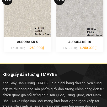
AURORA KR 5
AURORA KR 16
Giá
Giá
Giá
Giá
1.250.000
₫
1.250.000
₫
1.500.000
₫
1.500.000
₫
gốc
hiện
gốc
hiện
là:
tại
là:
tại
1.500.000₫.
là:
1.500.000₫.
là:
1.250.000₫.
1.250.0
Kho giấy dán tường TMAYBE
Kho Giấy Dán Tường TMAYBE là địa chỉ hàng đầu chuyên cung
cấp và thi công các sản phẩm giấy dán tường chính hãng đến từ
nhiều quốc gia nổi tiếng như Hàn Quốc, Trung Quốc, Việt Nam,
Châu Âu và Nhật Bản. Với mạng lưới hoạt động rộng khắp tại