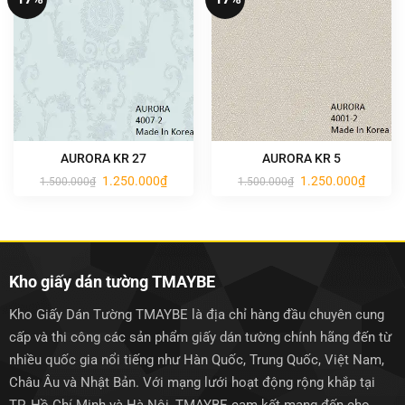
AURORA KR 27
AURORA KR 5
Giá
Giá
Giá
Giá
1.250.000
₫
1.250.000
₫
1.500.000
₫
1.500.000
₫
gốc
hiện
gốc
hiện
là:
tại
là:
tại
1.500.000₫.
là:
1.500.000₫.
là:
1.250.000₫.
1.250.0
Kho giấy dán tường TMAYBE
Kho Giấy Dán Tường TMAYBE là địa chỉ hàng đầu chuyên cung
cấp và thi công các sản phẩm giấy dán tường chính hãng đến từ
nhiều quốc gia nổi tiếng như Hàn Quốc, Trung Quốc, Việt Nam,
Châu Âu và Nhật Bản. Với mạng lưới hoạt động rộng khắp tại