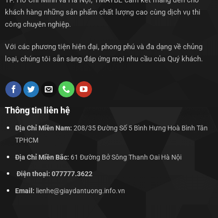
TP. Hồ Chí Minh và Hà Nội, TMAYBE cam kết mang đến cho
khách hàng những sản phẩm chất lượng cao cùng dịch vụ thi
công chuyên nghiệp.
Với các phương tiện hiện đại, phong phú và đa dạng về chủng
loại, chúng tôi sẵn sàng đáp ứng mọi nhu cầu của Quý khách.
Thông tin liên hệ
Địa Chỉ Miền Nam:
208/35 Đường Số 5 Bình Hưng Hoà Bình Tân
TPHCM
Địa Chỉ Miền Bắc:
61 Đường Bở Sông Thanh Oai Hà Nội
Điện thoại: 077777.3622
Email:
lienhe@giaydantuong.info.vn