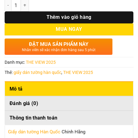
Số lượng
Thêm vào giỏ hàng
MUA NGAY
ĐẶT MUA SẢN PHẨM NÀY
Nhân viên sẽ xác nhận đơn hàng sau 5 phút
Danh mục:
THE VIEW 2025
Thẻ:
giấy dán tường hàn quốc
,
THE VIEW 2025
Mô tả
Đánh giá (0)
Thông tin thanh toán
Giấy dán tường Hàn Quốc
Chính Hãng