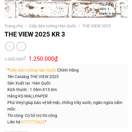
Trang chủ
/
Giấy dán tường Hàn Quốc
/
THE VIEW 2025
THE VIEW 2025 KR 3
Giá
Giá
₫
1.250.000
₫
1.500.000
gốc
hiện
là:
tại
“
Giấy dán tường Hàn Quốc
Chính Hãng
1.500.000₫.
là:
1.250.000₫.
Tên Catalog THE VIEW 2025
Sản Xuất tại : Hàn Quốc
Kích thước : 1.06m X15.6m
Hãng KS WALLPAPER
Phủ Vinyl giúp bảo vệ bề mặt, chống trầy xước, ngăn ngừa nấm
mốc
Thi công: Có hỗ trợ thi công
Liên hệ
0777773622
“