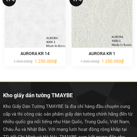
AURORA KR 14
AURORA KR 1
Giá
Giá
Giá
Giá
1.250.000
₫
1.250.000
₫
1.500.000
₫
1.500.000
₫
gốc
hiện
gốc
hiện
là:
tại
là:
tại
1.500.000₫.
là:
1.500.000₫.
là:
1.250.000₫.
1.250.0
Kho giấy dán tường TMAYBE
Kho Giấy Dán Tường TMAYBE là địa chỉ hàng đầu chuyên cung
cấp và thi công các sản phẩm giấy dán tường chính hãng đến từ
nhiều quốc gia nổi tiếng như Hàn Quốc, Trung Quốc, Việt Nam,
Châu Âu và Nhật Bản. Với mạng lưới hoạt động rộng khắp tại