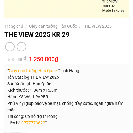
Trang chủ
/
Giấy dán tường Hàn Quốc
/
THE VIEW 2025
THE VIEW 2025 KR 29
Giá
Giá
₫
1.250.000
₫
1.500.000
gốc
hiện
là:
tại
“
Giấy dán tường Hàn Quốc
Chính Hãng
1.500.000₫.
là:
1.250.000₫.
Tên Catalog THE VIEW 2025
Sản Xuất tại : Hàn Quốc
Kích thước : 1.06m X15.6m
Hãng KS WALLPAPER
Phủ Vinyl giúp bảo vệ bề mặt, chống trầy xước, ngăn ngừa nấm
mốc
Thi công: Có hỗ trợ thi công
Liên hệ
0777773622
“