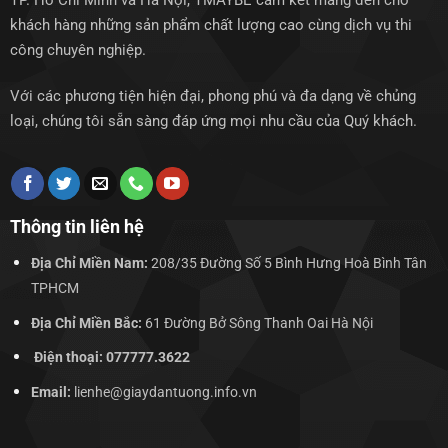
TP. Hồ Chí Minh và Hà Nội, TMAYBE cam kết mang đến cho
khách hàng những sản phẩm chất lượng cao cùng dịch vụ thi
công chuyên nghiệp.
Với các phương tiện hiện đại, phong phú và đa dạng về chủng
loại, chúng tôi sẵn sàng đáp ứng mọi nhu cầu của Quý khách.
Thông tin liên hệ
Địa Chỉ Miền Nam:
208/35 Đường Số 5 Bình Hưng Hoà Bình Tân
TPHCM
Địa Chỉ Miền Bắc:
61 Đường Bở Sông Thanh Oai Hà Nội
Điện thoại: 077777.3622
Email:
lienhe@giaydantuong.info.vn