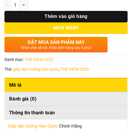
Số lượng
Thêm vào giỏ hàng
MUA NGAY
ĐẶT MUA SẢN PHẨM NÀY
Nhân viên sẽ xác nhận đơn hàng sau 5 phút
Danh mục:
THE VIEW 2025
Thẻ:
giấy dán tường hàn quốc
,
THE VIEW 2025
Mô tả
Đánh giá (0)
Thông tin thanh toán
Giấy dán tường Hàn Quốc
Chính Hãng