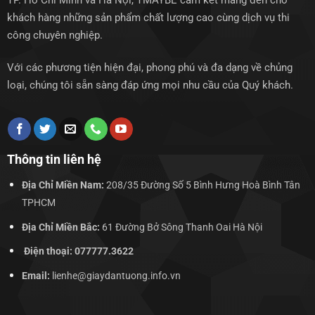
TP. Hồ Chí Minh và Hà Nội, TMAYBE cam kết mang đến cho
khách hàng những sản phẩm chất lượng cao cùng dịch vụ thi
công chuyên nghiệp.
Với các phương tiện hiện đại, phong phú và đa dạng về chủng
loại, chúng tôi sẵn sàng đáp ứng mọi nhu cầu của Quý khách.
Thông tin liên hệ
Địa Chỉ Miền Nam:
208/35 Đường Số 5 Bình Hưng Hoà Bình Tân
TPHCM
Địa Chỉ Miền Bắc:
61 Đường Bở Sông Thanh Oai Hà Nội
Điện thoại: 077777.3622
Email:
lienhe@giaydantuong.info.vn