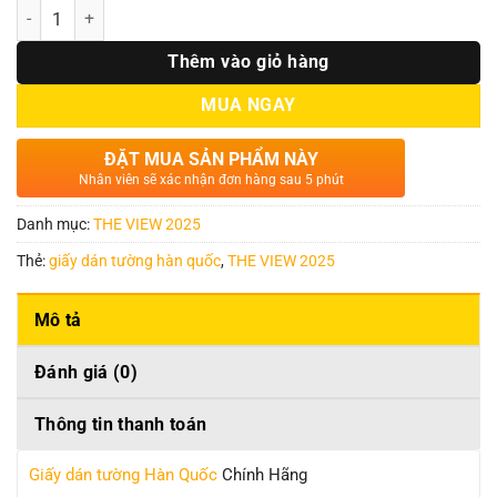
Số lượng
Thêm vào giỏ hàng
MUA NGAY
ĐẶT MUA SẢN PHẨM NÀY
Nhân viên sẽ xác nhận đơn hàng sau 5 phút
Danh mục:
THE VIEW 2025
Thẻ:
giấy dán tường hàn quốc
,
THE VIEW 2025
Mô tả
Đánh giá (0)
Thông tin thanh toán
Giấy dán tường Hàn Quốc
Chính Hãng