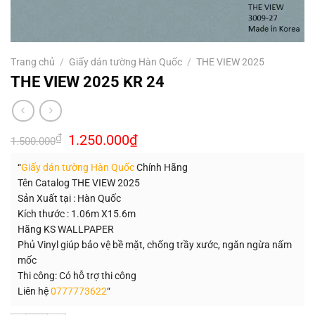
Trang chủ
/
Giấy dán tường Hàn Quốc
/
THE VIEW 2025
THE VIEW 2025 KR 24
Giá
Giá
₫
1.250.000
₫
1.500.000
gốc
hiện
là:
tại
“
Giấy dán tường Hàn Quốc
Chính Hãng
1.500.000₫.
là:
1.250.000₫.
Tên Catalog THE VIEW 2025
Sản Xuất tại : Hàn Quốc
Kích thước : 1.06m X15.6m
Hãng KS WALLPAPER
Phủ Vinyl giúp bảo vệ bề mặt, chống trầy xước, ngăn ngừa nấm
mốc
Thi công: Có hỗ trợ thi công
Liên hệ
0777773622
“