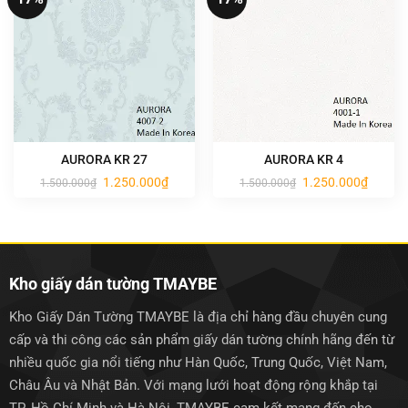
AURORA KR 27
AURORA KR 4
Giá
Giá
Giá
Giá
1.250.000
₫
1.250.000
₫
1.500.000
₫
1.500.000
₫
gốc
hiện
gốc
hiện
là:
tại
là:
tại
1.500.000₫.
là:
1.500.000₫.
là:
1.250.000₫.
1.250.0
Kho giấy dán tường TMAYBE
Kho Giấy Dán Tường TMAYBE là địa chỉ hàng đầu chuyên cung
cấp và thi công các sản phẩm giấy dán tường chính hãng đến từ
nhiều quốc gia nổi tiếng như Hàn Quốc, Trung Quốc, Việt Nam,
Châu Âu và Nhật Bản. Với mạng lưới hoạt động rộng khắp tại