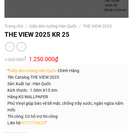
Trang chủ
/
Giấy dán tường Hàn Quốc
/
THE VIEW 2025
THE VIEW 2025 KR 25
Giá
Giá
₫
1.250.000
₫
1.500.000
gốc
hiện
là:
tại
“
Giấy dán tường Hàn Quốc
Chính Hãng
1.500.000₫.
là:
1.250.000₫.
Tên Catalog THE VIEW 2025
Sản Xuất tại : Hàn Quốc
Kích thước : 1.06m X15.6m
Hãng KS WALLPAPER
Phủ Vinyl giúp bảo vệ bề mặt, chống trầy xước, ngăn ngừa nấm
mốc
Thi công: Có hỗ trợ thi công
Liên hệ
0777773622
“