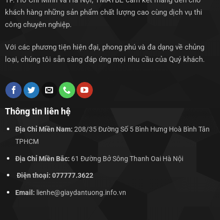
TP. Hồ Chí Minh và Hà Nội, TMAYBE cam kết mang đến cho
khách hàng những sản phẩm chất lượng cao cùng dịch vụ thi
công chuyên nghiệp.
Với các phương tiện hiện đại, phong phú và đa dạng về chủng
loại, chúng tôi sẵn sàng đáp ứng mọi nhu cầu của Quý khách.
Thông tin liên hệ
Địa Chỉ Miền Nam:
208/35 Đường Số 5 Bình Hưng Hoà Bình Tân
TPHCM
Địa Chỉ Miền Bắc:
61 Đường Bở Sông Thanh Oai Hà Nội
Điện thoại: 077777.3622
Email:
lienhe@giaydantuong.info.vn