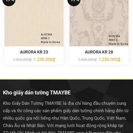
AURORA KR 23
AURORA KR 28
Giá
Giá
Giá
Giá
1.250.000
₫
1.250.000
₫
1.500.000
₫
1.500.000
₫
gốc
hiện
gốc
hiện
là:
tại
là:
tại
1.500.000₫.
là:
1.500.000₫.
là:
1.250.000₫.
1.250.0
Kho giấy dán tường TMAYBE
Kho Giấy Dán Tường TMAYBE là địa chỉ hàng đầu chuyên cung
cấp và thi công các sản phẩm giấy dán tường chính hãng đến từ
nhiều quốc gia nổi tiếng như Hàn Quốc, Trung Quốc, Việt Nam,
Châu Âu và Nhật Bản. Với mạng lưới hoạt động rộng khắp tại