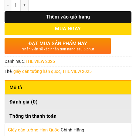
Số lượng
Thêm vào giỏ hàng
MUA NGAY
ĐẶT MUA SẢN PHẨM NÀY
Nhân viên sẽ xác nhận đơn hàng sau 5 phút
Danh mục:
THE VIEW 2025
Thẻ:
giấy dán tường hàn quốc
,
THE VIEW 2025
Mô tả
Đánh giá (0)
Thông tin thanh toán
Giấy dán tường Hàn Quốc
Chính Hãng