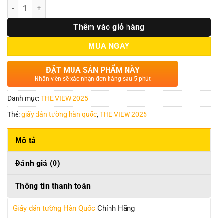
Số lượng
Thêm vào giỏ hàng
MUA NGAY
ĐẶT MUA SẢN PHẨM NÀY
Nhân viên sẽ xác nhận đơn hàng sau 5 phút
Danh mục:
THE VIEW 2025
Thẻ:
giấy dán tường hàn quốc
,
THE VIEW 2025
Mô tả
Đánh giá (0)
Thông tin thanh toán
Giấy dán tường Hàn Quốc
Chính Hãng