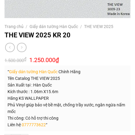
Trang chủ
/
Giấy dán tường Hàn Quốc
/
THE VIEW 2025
THE VIEW 2025 KR 20
Giá
Giá
₫
1.250.000
₫
1.500.000
gốc
hiện
là:
tại
“
Giấy dán tường Hàn Quốc
Chính Hãng
1.500.000₫.
là:
1.250.000₫.
Tên Catalog THE VIEW 2025
Sản Xuất tại : Hàn Quốc
Kích thước : 1.06m X15.6m
Hãng KS WALLPAPER
Phủ Vinyl giúp bảo vệ bề mặt, chống trầy xước, ngăn ngừa nấm
mốc
Thi công: Có hỗ trợ thi công
Liên hệ
0777773622
“