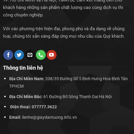
TP. Hồ Chí Minh và Hà Nội, TMAYBE cam kết mang đến cho
khách hàng những sản phẩm chất lượng cao cùng dịch vụ thi
công chuyên nghiệp.
Với các phương tiện hiện đại, phong phú và đa dạng về chủng
loại, chúng tôi sẵn sàng đáp ứng mọi nhu cầu của Quý khách.
Thông tin liên hệ
Địa Chỉ Miền Nam:
208/35 Đường Số 5 Bình Hưng Hoà Bình Tân
TPHCM
Địa Chỉ Miền Bắc:
61 Đường Bở Sông Thanh Oai Hà Nội
Điện thoại: 077777.3622
Email:
lienhe@giaydantuong.info.vn