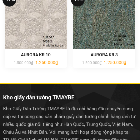
AURORA KR 10
AURORA KR 3
Giá
Giá
Giá
Giá
1.250.000
₫
1.250.000
₫
1.500.000
₫
1.500.000
₫
gốc
hiện
gốc
hiện
là:
tại
là:
tại
1.500.000₫.
là:
1.500.000₫.
là:
1.250.000₫.
1.250.0
Kho giấy dán tường TMAYBE
Kho Giấy Dán Tường TMAYBE là địa chỉ hàng đầu chuyên cung
cấp và thi công các sản phẩm giấy dán tường chính hãng đến từ
nhiều quốc gia nổi tiếng như Hàn Quốc, Trung Quốc, Việt Nam,
Châu Âu và Nhật Bản. Với mạng lưới hoạt động rộng khắp tại