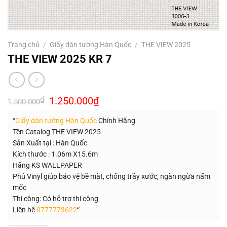
Trang chủ
/
Giấy dán tường Hàn Quốc
/
THE VIEW 2025
THE VIEW 2025 KR 7
Giá
Giá
₫
1.250.000
₫
1.500.000
gốc
hiện
là:
tại
“
Giấy dán tường Hàn Quốc
Chính Hãng
1.500.000₫.
là:
1.250.000₫.
Tên Catalog THE VIEW 2025
Sản Xuất tại : Hàn Quốc
Kích thước : 1.06m X15.6m
Hãng KS WALLPAPER
Phủ Vinyl giúp bảo vệ bề mặt, chống trầy xước, ngăn ngừa nấm
mốc
Thi công: Có hỗ trợ thi công
Liên hệ
0777773622
“