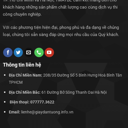
TP. Hồ Chí Minh và Hà Nội, TMAYBE cam kết mang đến cho
khách hàng những sản phẩm chất lượng cao cùng dịch vụ thi
công chuyên nghiệp.
Với các phương tiện hiện đại, phong phú và đa dạng về chủng
loại, chúng tôi sẵn sàng đáp ứng mọi nhu cầu của Quý khách.
Thông tin liên hệ
Địa Chỉ Miền Nam:
208/35 Đường Số 5 Bình Hưng Hoà Bình Tân
TPHCM
Địa Chỉ Miền Bắc:
61 Đường Bở Sông Thanh Oai Hà Nội
Điện thoại: 077777.3622
Email:
lienhe@giaydantuong.info.vn