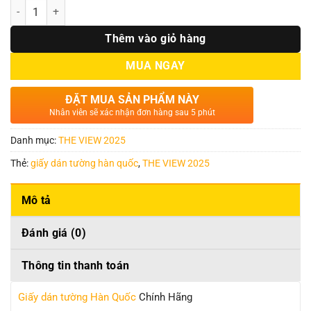
Số lượng
Thêm vào giỏ hàng
MUA NGAY
ĐẶT MUA SẢN PHẨM NÀY
Nhân viên sẽ xác nhận đơn hàng sau 5 phút
Danh mục:
THE VIEW 2025
Thẻ:
giấy dán tường hàn quốc
,
THE VIEW 2025
Mô tả
Đánh giá (0)
Thông tin thanh toán
Giấy dán tường Hàn Quốc
Chính Hãng