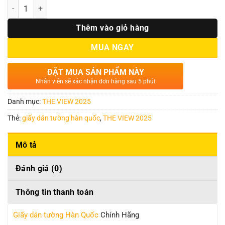
Số lượng
Thêm vào giỏ hàng
MUA NGAY
ĐẶT MUA SẢN PHẨM NÀY
Nhân viên sẽ xác nhận đơn hàng sau 5 phút
Danh mục:
THE VIEW 2025
Thẻ:
giấy dán tường hàn quốc
,
THE VIEW 2025
Mô tả
Đánh giá (0)
Thông tin thanh toán
Giấy dán tường Hàn Quốc
Chính Hãng