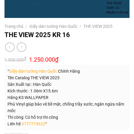
Trang chủ
/
Giấy dán tường Hàn Quốc
/
THE VIEW 2025
THE VIEW 2025 KR 16
Giá
Giá
₫
1.250.000
₫
1.500.000
gốc
hiện
là:
tại
“
Giấy dán tường Hàn Quốc
Chính Hãng
1.500.000₫.
là:
1.250.000₫.
Tên Catalog THE VIEW 2025
Sản Xuất tại : Hàn Quốc
Kích thước : 1.06m X15.6m
Hãng KS WALLPAPER
Phủ Vinyl giúp bảo vệ bề mặt, chống trầy xước, ngăn ngừa nấm
mốc
Thi công: Có hỗ trợ thi công
Liên hệ
0777773622
“