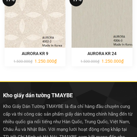
AURORA KR 9
AURORA KR 24
Giá
Giá
Giá
Giá
1.250.000
₫
1.250.000
₫
1.500.000
₫
1.500.000
₫
gốc
hiện
gốc
hiện
là:
tại
là:
tại
1.500.000₫.
là:
1.500.000₫.
là:
1.250.000₫.
1.250.0
Kho giấy dán tường TMAYBE
Kho Giấy Dán Tường TMAYBE là địa chỉ hàng đầu chuyên cung
cấp và thi công các sản phẩm giấy dán tường chính hãng đến từ
nhiều quốc gia nổi tiếng như Hàn Quốc, Trung Quốc, Việt Nam,
Châu Âu và Nhật Bản. Với mạng lưới hoạt động rộng khắp tại