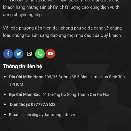
TP. Hồ Chí Minh và Hà Nội, TMAYBE cam kết mang đến cho
khách hàng những sản phẩm chất lượng cao cùng dịch vụ thi
công chuyên nghiệp.
Với các phương tiện hiện đại, phong phú và đa dạng về chủng
loại, chúng tôi sẵn sàng đáp ứng mọi nhu cầu của Quý khách.
Thông tin liên hệ
Địa Chỉ Miền Nam:
208/35 Đường Số 5 Bình Hưng Hoà Bình Tân
TPHCM
Địa Chỉ Miền Bắc:
61 Đường Bở Sông Thanh Oai Hà Nội
Điện thoại: 077777.3622
Email:
lienhe@giaydantuong.info.vn