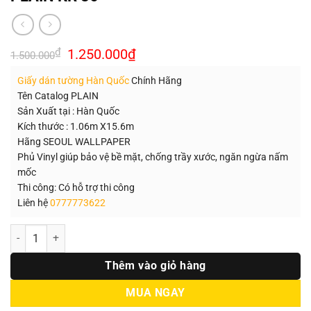
Giá
Giá
₫
1.250.000
₫
1.500.000
gốc
hiện
là:
tại
Giấy dán tường Hàn Quốc
Chính Hãng
1.500.000₫.
là:
1.250.000₫.
Tên Catalog PLAIN
Sản Xuất tại : Hàn Quốc
Kích thước : 1.06m X15.6m
Hãng SEOUL WALLPAPER
Phủ Vinyl giúp bảo vệ bề mặt, chống trầy xước, ngăn ngừa nấm
mốc
Thi công: Có hỗ trợ thi công
Liên hệ
0777773622
Số lượng
Thêm vào giỏ hàng
MUA NGAY