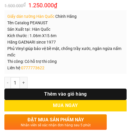
Giá
Giá
₫
1.250.000
₫
1.500.000
gốc
hiện
là:
tại
Giấy dán tường Hàn Quốc
Chính Hãng
1.500.000₫.
là:
1.250.000₫.
Tên Catalog PEANUST
Sản Xuất tại : Hàn Quốc
Kích thước : 1.06m X15.6m
Hãng GAENARI since 1977
Phủ Vinyl giúp bảo vệ bề mặt, chống trầy xước, ngăn ngừa nấm
mốc
Thi công: Có hỗ trợ thi công
Liên hệ
0777773622
Số lượng
Thêm vào giỏ hàng
MUA NGAY
ĐẶT MUA SẢN PHẨM NÀY
Nhân viên sẽ xác nhận đơn hàng sau 5 phút