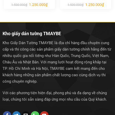
Giá
Giá
Giá
Giá
1.250.000
₫
1.250.000
₫
1.500.000
₫
1.500.000
₫
gốc
hiện
gốc
hiện
là:
tại
là:
tại
1.500.000₫.
là:
1.500.000₫.
là:
1.250.000₫.
1.250.0
Kho giấy dán tường TMAYBE
Kho Giấy Dán Tường TMAYBE là địa chỉ hàng đầu chuyên cung
cấp và thi công các sản phẩm giấy dán tường chính hãng đến từ
nhiều quốc gia nổi tiếng như Hàn Quốc, Trung Quốc, Việt Nam,
Châu Âu và Nhật Bản. Với mạng lưới hoạt động rộng khắp tại
TP. Hồ Chí Minh và Hà Nội, TMAYBE cam kết mang đến cho
khách hàng những sản phẩm chất lượng cao cùng dịch vụ thi
công chuyên nghiệp.
Với các phương tiện hiện đại, phong phú và đa dạng về chủng
loại, chúng tôi sẵn sàng đáp ứng mọi nhu cầu của Quý khách.