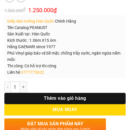
Giá
Giá
₫
1.250.000
₫
1.500.000
gốc
hiện
là:
tại
Giấy dán tường Hàn Quốc
Chính Hãng
1.500.000₫.
là:
1.250.000₫.
Tên Catalog PEANUST
Sản Xuất tại : Hàn Quốc
Kích thước : 1.06m X15.6m
Hãng GAENARI since 1977
Phủ Vinyl giúp bảo vệ bề mặt, chống trầy xước, ngăn ngừa nấm
mốc
Thi công: Có hỗ trợ thi công
Liên hệ
0777773622
Số lượng
Thêm vào giỏ hàng
MUA NGAY
ĐẶT MUA SẢN PHẨM NÀY
Nhân viên sẽ xác nhận đơn hàng sau 5 phút