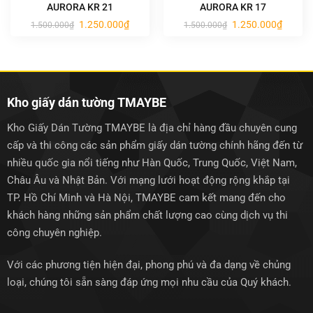
AURORA KR 21
AURORA KR 17
Giá
Giá
Giá
Giá
1.250.000
₫
1.250.000
₫
1.500.000
₫
1.500.000
₫
gốc
hiện
gốc
hiện
là:
tại
là:
tại
1.500.000₫.
là:
1.500.000₫.
là:
1.250.000₫.
1.250.0
Kho giấy dán tường TMAYBE
Kho Giấy Dán Tường TMAYBE là địa chỉ hàng đầu chuyên cung
cấp và thi công các sản phẩm giấy dán tường chính hãng đến từ
nhiều quốc gia nổi tiếng như Hàn Quốc, Trung Quốc, Việt Nam,
Châu Âu và Nhật Bản. Với mạng lưới hoạt động rộng khắp tại
TP. Hồ Chí Minh và Hà Nội, TMAYBE cam kết mang đến cho
khách hàng những sản phẩm chất lượng cao cùng dịch vụ thi
công chuyên nghiệp.
Với các phương tiện hiện đại, phong phú và đa dạng về chủng
loại, chúng tôi sẵn sàng đáp ứng mọi nhu cầu của Quý khách.