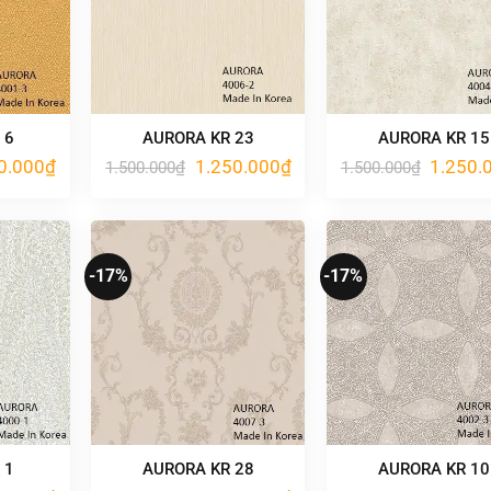
 6
AURORA KR 23
AURORA KR 15
Giá
Giá
Giá
Giá
0.000
₫
1.250.000
₫
1.250.
1.500.000
₫
1.500.000
₫
hiện
gốc
hiện
gốc
tại
là:
tại
là:
.000₫.
là:
1.500.000₫.
là:
1.500.00
1.250.000₫.
1.250.000₫.
-17%
-17%
 1
AURORA KR 28
AURORA KR 10