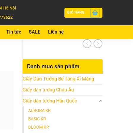
-Hà Nội
GIỎ HÀNG
773622
Tin tức
SALE
Liên hệ
Danh mục sản phẩm
Giấy Dán Tường Bê Tông Xi Măng
Giấy dán tường Châu Âu
Giấy dán tường Hàn Quốc
AURORA KR
BASIC KR
BLOOM KR