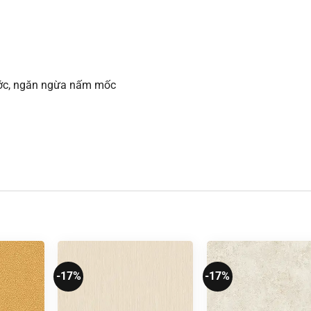
xước, ngăn ngừa nấm mốc
-17%
-17%