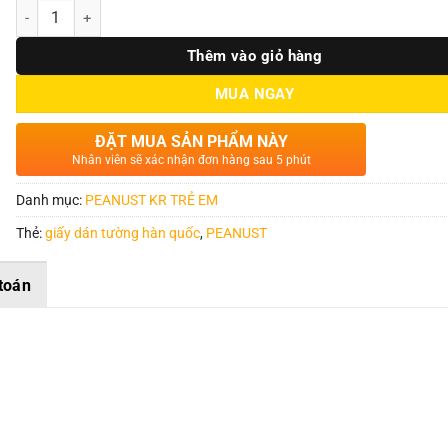
Số lượng
Thêm vào giỏ hàng
MUA NGAY
ĐẶT MUA SẢN PHẨM NÀY
Nhân viên sẽ xác nhận đơn hàng sau 5 phút
Danh mục:
PEANUST KR TRẺ EM
Thẻ:
giấy dán tường hàn quốc
,
PEANUST
toán