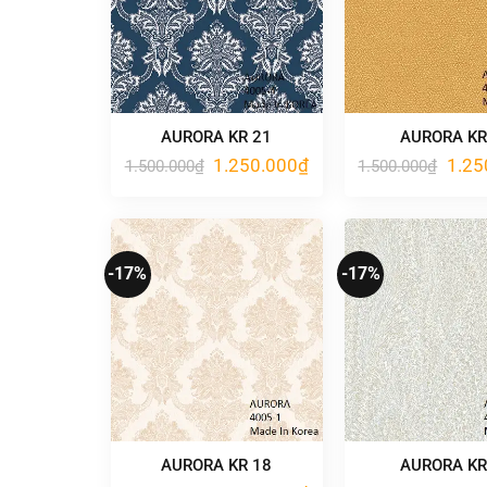
AURORA KR 21
AURORA KR
Giá
Giá
Giá
1.250.000
₫
1.25
1.500.000
₫
1.500.000
₫
gốc
hiện
gốc
là:
tại
là:
1.500.000₫.
là:
1.500
1.250.000₫.
-17%
-17%
AURORA KR 18
AURORA KR