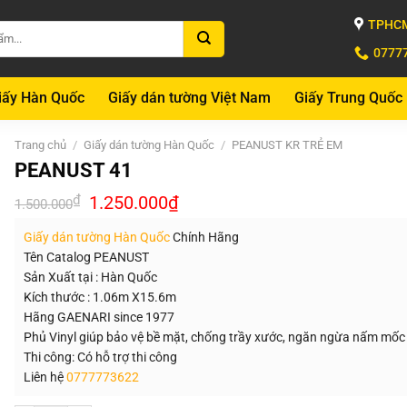
TPHCM
0777
iấy Hàn Quốc
Giấy dán tường Việt Nam
Giấy Trung Quốc
Trang chủ
/
Giấy dán tường Hàn Quốc
/
PEANUST KR TRẺ EM
PEANUST 41
Giá
Giá
₫
1.250.000
₫
1.500.000
gốc
hiện
là:
tại
Giấy dán tường Hàn Quốc
Chính Hãng
1.500.000₫.
là:
1.250.000₫.
Tên Catalog PEANUST
Sản Xuất tại : Hàn Quốc
Kích thước : 1.06m X15.6m
Hãng GAENARI since 1977
Phủ Vinyl giúp bảo vệ bề mặt, chống trầy xước, ngăn ngừa nấm mốc
Thi công: Có hỗ trợ thi công
Liên hệ
0777773622