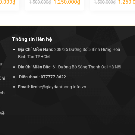
Giá
Giá
Giá
Giá
0.000
₫
1.250.000
₫
1.250.
1.500.000
₫
1.500.000
₫
hiện
gốc
hiện
gốc
tại
là:
tại
là:
.000₫.
là:
1.500.000₫.
là:
1.500.00
1.250.000₫.
1.250.000₫.
Thông tin liên hệ
Địa Chỉ Miền Nam:
208/35 Đường Số 5 Bình Hưng Hoà
Bình Tân TPHCM
hư
Địa Chỉ Miền Bắc:
61 Đường Bở Sông Thanh Oai Hà Nội
Điện thoại: 077777.3622
Chí
Email:
lienhe@giaydantuong.info.vn
ịch
 về