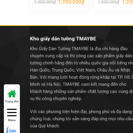
Giá
Giá
Giá
1.250.000
₫
1.25
1.500.000
₫
1.500.000
₫
gốc
hiện
gốc
là:
tại
là:
1.500.000₫.
là:
1.500
1.250.000₫.
Kho giấy dán tường TMAYBE
Kho Giấy Dán Tường TMAYBE là địa chỉ hàng đầu
chuyên cung cấp và thi công các sản phẩm giấy dán
tường chính hãng đến từ nhiều quốc gia nổi tiếng n
Hàn Quốc, Trung Quốc, Việt Nam, Châu Âu và Nhật
Bản. Với mạng lưới hoạt động rộng khắp tại TP. Hồ 
Minh và Hà Nội, TMAYBE cam kết mang đến cho
khách hàng những sản phẩm chất lượng cao cùng d
vụ thi công chuyên nghiệp.
Trang chủ
Với các phương tiện hiện đại, phong phú và đa dạng
chủng loại, chúng tôi sẵn sàng đáp ứng mọi nhu cầu
Menu
của Quý khách.