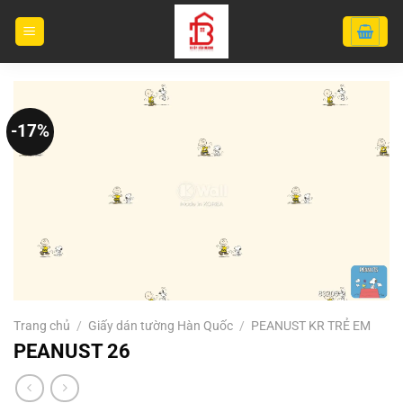
Bỏ
qua
nội
dung
-17%
Trang chủ
/
Giấy dán tường Hàn Quốc
/
PEANUST KR TRẺ EM
PEANUST 26