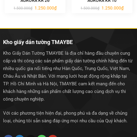
AURORA KR 26
AURORA KR 10
Giá
Giá
Giá
Giá
1.250.000
₫
1.250.000
₫
1.500.000
₫
1.500.000
₫
gốc
hiện
gốc
hiện
là:
tại
là:
tại
1.500.000₫.
là:
1.500.000₫.
là:
1.250.000₫.
1.250.0
Kho giấy dán tường TMAYBE
Kho Giấy Dán Tường TMAYBE là địa chỉ hàng đầu chuyên cung
cấp và thi công các sản phẩm giấy dán tường chính hãng đến từ
nhiều quốc gia nổi tiếng như Hàn Quốc, Trung Quốc, Việt Nam,
Châu Âu và Nhật Bản. Với mạng lưới hoạt động rộng khắp tại
TP. Hồ Chí Minh và Hà Nội, TMAYBE cam kết mang đến cho
khách hàng những sản phẩm chất lượng cao cùng dịch vụ thi
công chuyên nghiệp.
Với các phương tiện hiện đại, phong phú và đa dạng về chủng
loại, chúng tôi sẵn sàng đáp ứng mọi nhu cầu của Quý khách.