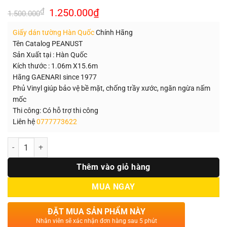
Giá
Giá
₫
1.250.000
₫
1.500.000
gốc
hiện
là:
tại
Giấy dán tường Hàn Quốc
Chính Hãng
1.500.000₫.
là:
1.250.000₫.
Tên Catalog PEANUST
Sản Xuất tại : Hàn Quốc
Kích thước : 1.06m X15.6m
Hãng GAENARI since 1977
Phủ Vinyl giúp bảo vệ bề mặt, chống trầy xước, ngăn ngừa nấm
mốc
Thi công: Có hỗ trợ thi công
Liên hệ
0777773622
Số lượng
Thêm vào giỏ hàng
MUA NGAY
ĐẶT MUA SẢN PHẨM NÀY
Nhân viên sẽ xác nhận đơn hàng sau 5 phút