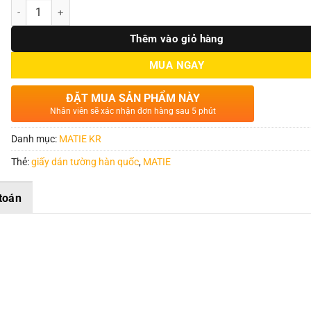
Số lượng
Thêm vào giỏ hàng
MUA NGAY
ĐẶT MUA SẢN PHẨM NÀY
Nhân viên sẽ xác nhận đơn hàng sau 5 phút
Danh mục:
MATIE KR
Thẻ:
giấy dán tường hàn quốc
,
MATIE
toán