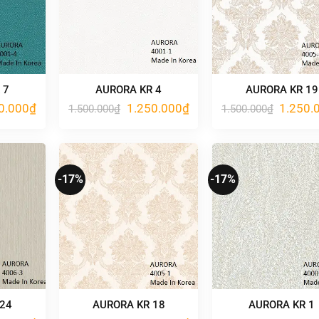
 7
AURORA KR 4
AURORA KR 19
Giá
Giá
Giá
Giá
0.000
₫
1.250.000
₫
1.250.
1.500.000
₫
1.500.000
₫
hiện
gốc
hiện
gốc
tại
là:
tại
là:
.000₫.
là:
1.500.000₫.
là:
1.500.00
1.250.000₫.
1.250.000₫.
-17%
-17%
 24
AURORA KR 18
AURORA KR 1