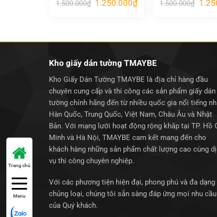
Giá
Giá
Giá
1.250.000
₫
1.25
1.500.000
₫
1.500.000
₫
gốc
hiện
gốc
là:
tại
là:
1.500.000₫.
là:
1.500
1.250.000₫.
Kho giấy dán tường TMAYBE
Kho Giấy Dán Tường TMAYBE là địa chỉ hàng đầu
chuyên cung cấp và thi công các sản phẩm giấy dán
tường chính hãng đến từ nhiều quốc gia nổi tiếng n
Hàn Quốc, Trung Quốc, Việt Nam, Châu Âu và Nhật
Bản. Với mạng lưới hoạt động rộng khắp tại TP. Hồ 
Minh và Hà Nội, TMAYBE cam kết mang đến cho
khách hàng những sản phẩm chất lượng cao cùng d
vụ thi công chuyên nghiệp.
Trang chủ
Với các phương tiện hiện đại, phong phú và đa dạng
chủng loại, chúng tôi sẵn sàng đáp ứng mọi nhu cầu
Menu
của Quý khách.