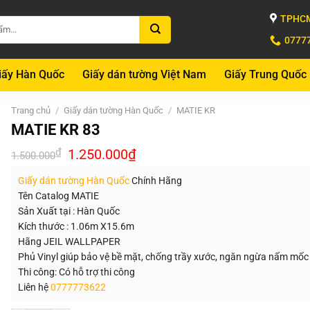
TPHCM
0777
iấy Hàn Quốc
Giấy dán tường Việt Nam
Giấy Trung Quốc
Trang chủ
/
Giấy dán tường Hàn Quốc
/
MATIE KR
MATIE KR 83
Giá
Giá
₫
1.250.000
₫
1.500.000
gốc
hiện
là:
tại
Giấy dán tường Hàn Quốc
Chính Hãng
1.500.000₫.
là:
1.250.000₫.
Tên Catalog MATIE
Sản Xuất tại : Hàn Quốc
Kích thước : 1.06m X15.6m
Hãng JEIL WALLPAPER
Phủ Vinyl giúp bảo vệ bề mặt, chống trầy xước, ngăn ngừa nấm mốc
Thi công: Có hỗ trợ thi công
Liên hệ
0777773622