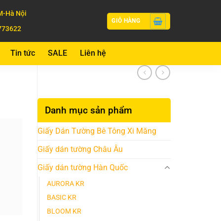
-Hà Nội
GIỎ HÀNG
773622
Tin tức
SALE
Liên hệ
Danh mục sản phẩm
Giấy Dán Tường Bê Tông Xi Măng
Giấy dán tường Châu Âu
Giấy dán tường Hàn Quốc
AURORA KR
BASIC KR
BLOOM KR