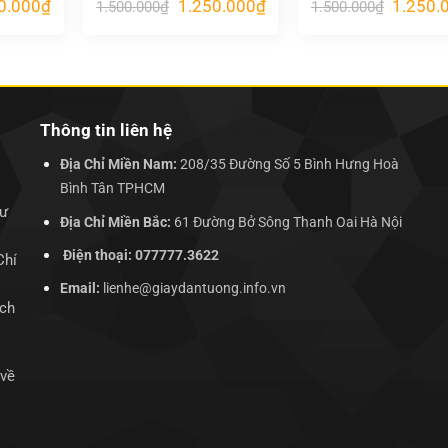
Giá
Giá
Giá
Giá
0.000
₫
1.250.000
₫
1.250.
1.500.000
₫
1.500.000
₫
hiện
gốc
hiện
gốc
tại
là:
tại
là:
.000₫.
là:
1.500.000₫.
là:
1.500.00
1.250.000₫.
1.250.000₫.
Thông tin liên hệ
Địa Chỉ Miền Nam:
208/35 Đường Số 5 Bình Hưng Hoà
Bình Tân TPHCM
hư
Địa Chỉ Miền Bắc:
61 Đường Bở Sông Thanh Oai Hà Nội
Điện thoại: 077777.3622
Chí
Email:
lienhe@giaydantuong.info.vn
ịch
 về