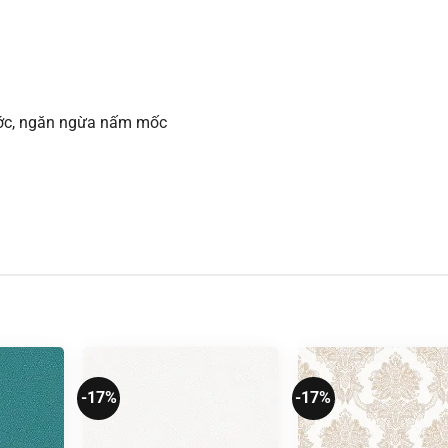
xước, ngăn ngừa nấm mốc
-17%
-17%