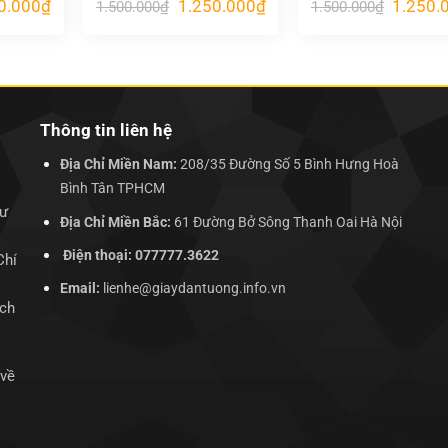
Giá
Giá
Giá
Giá
0.000
₫
1.250.000
₫
1.250.
1.500.000
₫
1.500.000
₫
hiện
gốc
hiện
gốc
tại
là:
tại
là:
.000₫.
là:
1.500.000₫.
là:
1.500.00
1.250.000₫.
1.250.000₫.
Thông tin liên hệ
Địa Chỉ Miền Nam:
208/35 Đường Số 5 Bình Hưng Hoà
Bình Tân TPHCM
hư
Địa Chỉ Miền Bắc:
61 Đường Bở Sông Thanh Oai Hà Nội
Điện thoại: 077777.3622
Chí
Email:
lienhe@giaydantuong.info.vn
ịch
 về