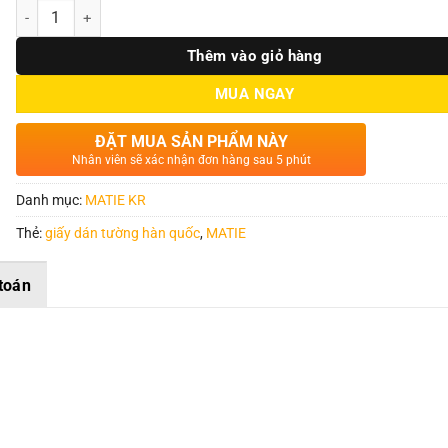
Số lượng
Thêm vào giỏ hàng
MUA NGAY
ĐẶT MUA SẢN PHẨM NÀY
Nhân viên sẽ xác nhận đơn hàng sau 5 phút
Danh mục:
MATIE KR
Thẻ:
giấy dán tường hàn quốc
,
MATIE
toán