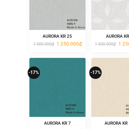
AURORA KR 25
AURORA KR
Giá
Giá
Giá
1.250.000
₫
1.25
1.500.000
₫
1.500.000
₫
gốc
hiện
gốc
là:
tại
là:
1.500.000₫.
là:
1.500
1.250.000₫.
-17%
-17%
AURORA KR 7
AURORA KR