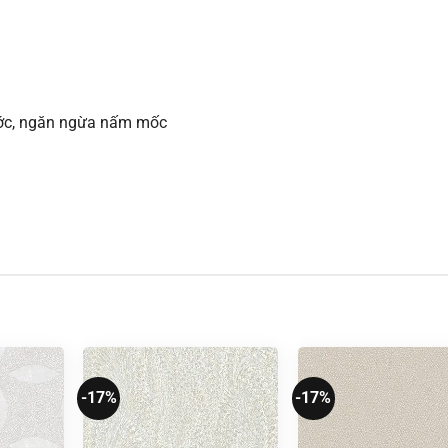
xước, ngăn ngừa nấm mốc
-17%
-17%