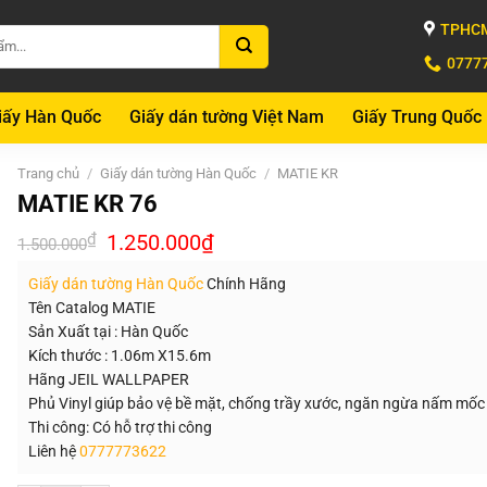
TPHCM
0777
iấy Hàn Quốc
Giấy dán tường Việt Nam
Giấy Trung Quốc
Trang chủ
/
Giấy dán tường Hàn Quốc
/
MATIE KR
MATIE KR 76
Giá
Giá
₫
1.250.000
₫
1.500.000
gốc
hiện
là:
tại
Giấy dán tường Hàn Quốc
Chính Hãng
1.500.000₫.
là:
1.250.000₫.
Tên Catalog MATIE
Sản Xuất tại : Hàn Quốc
Kích thước : 1.06m X15.6m
Hãng JEIL WALLPAPER
Phủ Vinyl giúp bảo vệ bề mặt, chống trầy xước, ngăn ngừa nấm mốc
Thi công: Có hỗ trợ thi công
Liên hệ
0777773622