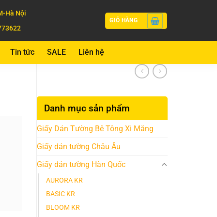
-Hà Nội
GIỎ HÀNG
773622
Tin tức
SALE
Liên hệ
Danh mục sản phẩm
Giấy Dán Tường Bê Tông Xi Măng
Giấy dán tường Châu Âu
Giấy dán tường Hàn Quốc
AURORA KR
BASIC KR
BLOOM KR