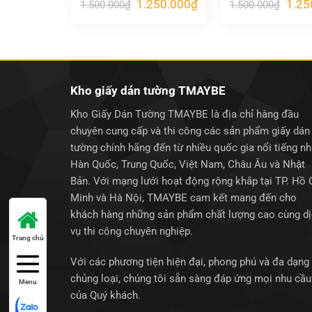
Giá
Giá
Giá
1.250.000
₫
1.25
1.500.000
₫
1.500.000
₫
gốc
hiện
gốc
là:
tại
là:
1.500.000₫.
là:
1.500
1.250.000₫.
Kho giấy dán tường TMAYBE
Kho Giấy Dán Tường TMAYBE là địa chỉ hàng đầu
chuyên cung cấp và thi công các sản phẩm giấy dán
tường chính hãng đến từ nhiều quốc gia nổi tiếng n
Hàn Quốc, Trung Quốc, Việt Nam, Châu Âu và Nhật
Bản. Với mạng lưới hoạt động rộng khắp tại TP. Hồ 
Minh và Hà Nội, TMAYBE cam kết mang đến cho
khách hàng những sản phẩm chất lượng cao cùng d
vụ thi công chuyên nghiệp.
Trang chủ
Với các phương tiện hiện đại, phong phú và đa dạng
chủng loại, chúng tôi sẵn sàng đáp ứng mọi nhu cầu
Menu
của Quý khách.