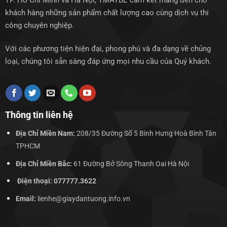
TP. Hồ Chí Minh và Hà Nội, TMAYBE cam kết mang đến cho
khách hàng những sản phẩm chất lượng cao cùng dịch vụ thi
công chuyên nghiệp.
Với các phương tiện hiện đại, phong phú và đa dạng về chủng
loại, chúng tôi sẵn sàng đáp ứng mọi nhu cầu của Quý khách.
Thông tin liên hệ
Địa Chỉ Miền Nam:
208/35 Đường Số 5 Bình Hưng Hoà Bình Tân
TPHCM
Địa Chỉ Miền Bắc:
61 Đường Bở Sông Thanh Oai Hà Nội
Điện thoại: 077777.3622
Email:
lienhe@giaydantuong.info.vn