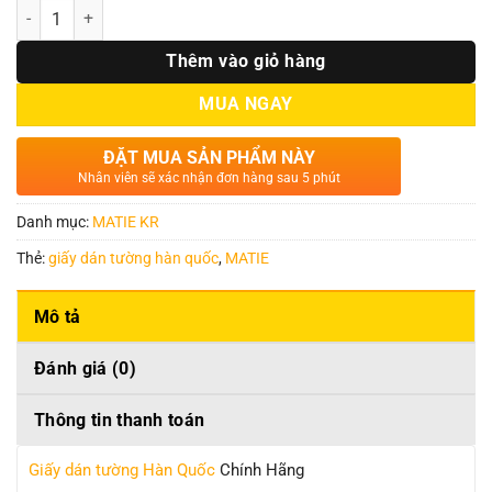
Số lượng
Thêm vào giỏ hàng
MUA NGAY
ĐẶT MUA SẢN PHẨM NÀY
Nhân viên sẽ xác nhận đơn hàng sau 5 phút
Danh mục:
MATIE KR
Thẻ:
giấy dán tường hàn quốc
,
MATIE
Mô tả
Đánh giá (0)
Thông tin thanh toán
Giấy dán tường Hàn Quốc
Chính Hãng