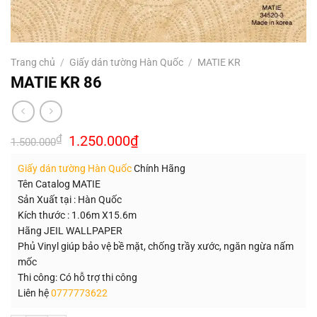
Trang chủ
/
Giấy dán tường Hàn Quốc
/
MATIE KR
MATIE KR 86
Giá
Giá
₫
1.250.000
₫
1.500.000
gốc
hiện
là:
tại
Giấy dán tường Hàn Quốc
Chính Hãng
1.500.000₫.
là:
1.250.000₫.
Tên Catalog MATIE
Sản Xuất tại : Hàn Quốc
Kích thước : 1.06m X15.6m
Hãng JEIL WALLPAPER
Phủ Vinyl giúp bảo vệ bề mặt, chống trầy xước, ngăn ngừa nấm
mốc
Thi công: Có hỗ trợ thi công
Liên hệ
0777773622