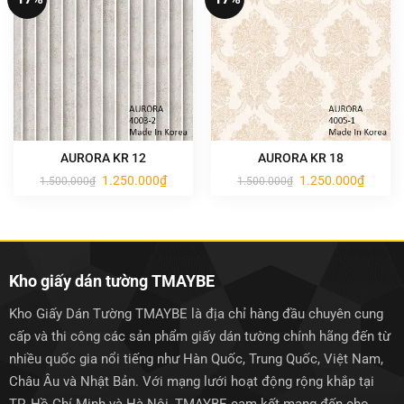
AURORA KR 12
AURORA KR 18
Giá
Giá
Giá
Giá
1.250.000
₫
1.250.000
₫
1.500.000
₫
1.500.000
₫
gốc
hiện
gốc
hiện
là:
tại
là:
tại
1.500.000₫.
là:
1.500.000₫.
là:
1.250.000₫.
1.250.0
Kho giấy dán tường TMAYBE
Kho Giấy Dán Tường TMAYBE là địa chỉ hàng đầu chuyên cung
cấp và thi công các sản phẩm giấy dán tường chính hãng đến từ
nhiều quốc gia nổi tiếng như Hàn Quốc, Trung Quốc, Việt Nam,
Châu Âu và Nhật Bản. Với mạng lưới hoạt động rộng khắp tại