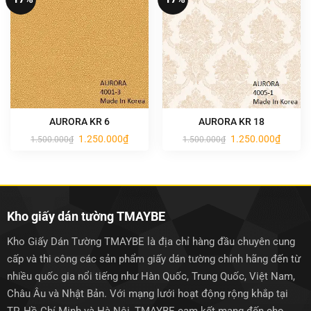
AURORA KR 6
AURORA KR 18
Giá
Giá
Giá
Giá
1.250.000
₫
1.250.000
₫
1.500.000
₫
1.500.000
₫
gốc
hiện
gốc
hiện
là:
tại
là:
tại
1.500.000₫.
là:
1.500.000₫.
là:
1.250.000₫.
1.250.0
Kho giấy dán tường TMAYBE
Kho Giấy Dán Tường TMAYBE là địa chỉ hàng đầu chuyên cung
cấp và thi công các sản phẩm giấy dán tường chính hãng đến từ
nhiều quốc gia nổi tiếng như Hàn Quốc, Trung Quốc, Việt Nam,
Châu Âu và Nhật Bản. Với mạng lưới hoạt động rộng khắp tại