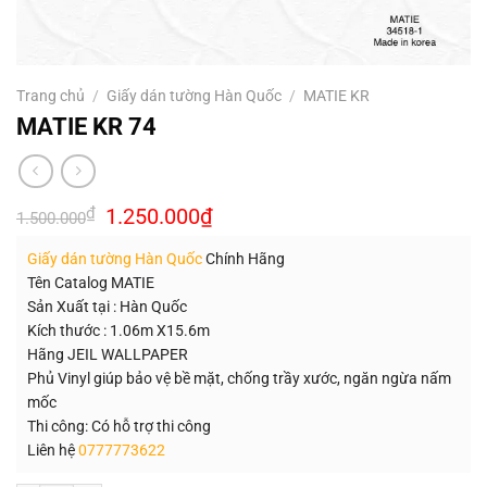
Trang chủ
/
Giấy dán tường Hàn Quốc
/
MATIE KR
MATIE KR 74
Giá
Giá
₫
1.250.000
₫
1.500.000
gốc
hiện
là:
tại
Giấy dán tường Hàn Quốc
Chính Hãng
1.500.000₫.
là:
1.250.000₫.
Tên Catalog MATIE
Sản Xuất tại : Hàn Quốc
Kích thước : 1.06m X15.6m
Hãng JEIL WALLPAPER
Phủ Vinyl giúp bảo vệ bề mặt, chống trầy xước, ngăn ngừa nấm
mốc
Thi công: Có hỗ trợ thi công
Liên hệ
0777773622