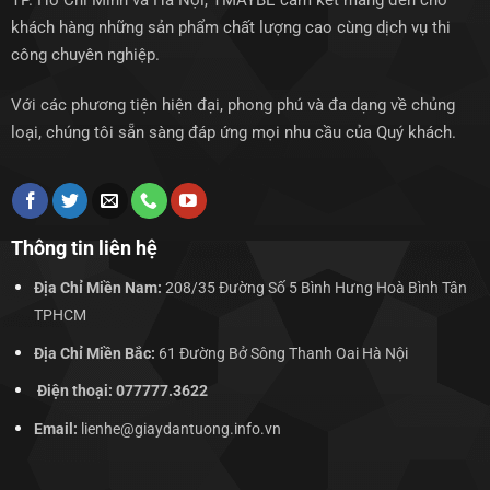
TP. Hồ Chí Minh và Hà Nội, TMAYBE cam kết mang đến cho
khách hàng những sản phẩm chất lượng cao cùng dịch vụ thi
công chuyên nghiệp.
Với các phương tiện hiện đại, phong phú và đa dạng về chủng
loại, chúng tôi sẵn sàng đáp ứng mọi nhu cầu của Quý khách.
Thông tin liên hệ
Địa Chỉ Miền Nam:
208/35 Đường Số 5 Bình Hưng Hoà Bình Tân
TPHCM
Địa Chỉ Miền Bắc:
61 Đường Bở Sông Thanh Oai Hà Nội
Điện thoại: 077777.3622
Email:
lienhe@giaydantuong.info.vn