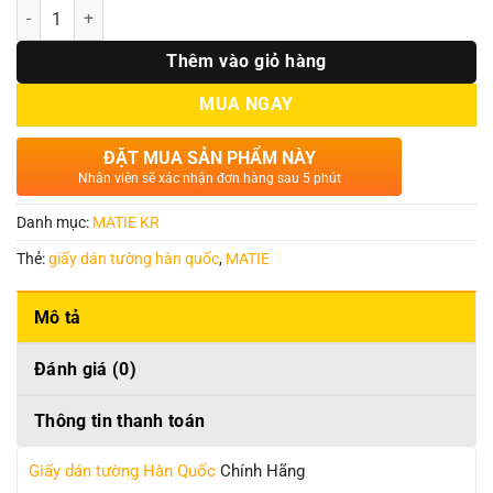
Số lượng
Thêm vào giỏ hàng
MUA NGAY
ĐẶT MUA SẢN PHẨM NÀY
Nhân viên sẽ xác nhận đơn hàng sau 5 phút
Danh mục:
MATIE KR
Thẻ:
giấy dán tường hàn quốc
,
MATIE
Mô tả
Đánh giá (0)
Thông tin thanh toán
Giấy dán tường Hàn Quốc
Chính Hãng