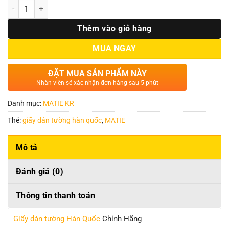
Số lượng
Thêm vào giỏ hàng
MUA NGAY
ĐẶT MUA SẢN PHẨM NÀY
Nhân viên sẽ xác nhận đơn hàng sau 5 phút
Danh mục:
MATIE KR
Thẻ:
giấy dán tường hàn quốc
,
MATIE
Mô tả
Đánh giá (0)
Thông tin thanh toán
Giấy dán tường Hàn Quốc
Chính Hãng