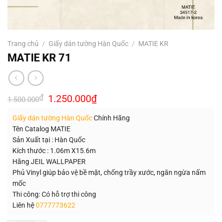
Trang chủ
/
Giấy dán tường Hàn Quốc
/
MATIE KR
MATIE KR 71
Giá
Giá
₫
1.250.000
₫
1.500.000
gốc
hiện
là:
tại
Giấy dán tường Hàn Quốc
Chính Hãng
1.500.000₫.
là:
1.250.000₫.
Tên Catalog MATIE
Sản Xuất tại : Hàn Quốc
Kích thước : 1.06m X15.6m
Hãng JEIL WALLPAPER
Phủ Vinyl giúp bảo vệ bề mặt, chống trầy xước, ngăn ngừa nấm
mốc
Thi công: Có hỗ trợ thi công
Liên hệ
0777773622