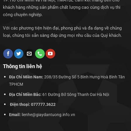
TP. Hồ Chí Minh và Hà Nội, TMAYBE cam kết mang đến cho
khách hàng những sản phẩm chất lượng cao cùng dịch vụ thi
công chuyên nghiệp.
Với các phương tiện hiện đại, phong phú và đa dạng về chủng
loại, chúng tôi sẵn sàng đáp ứng mọi nhu cầu của Quý khách.
Thông tin liên hệ
Địa Chỉ Miền Nam:
208/35 Đường Số 5 Bình Hưng Hoà Bình Tân
TPHCM
Địa Chỉ Miền Bắc:
61 Đường Bở Sông Thanh Oai Hà Nội
Điện thoại: 077777.3622
Email:
lienhe@giaydantuong.info.vn