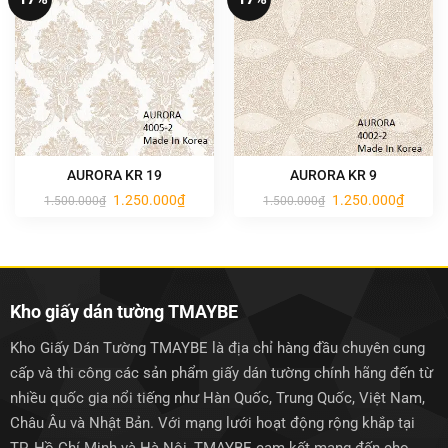
AURORA KR 19
AURORA KR 9
Giá
Giá
Giá
Giá
1.250.000
₫
1.250.000
₫
1.500.000
₫
1.500.000
₫
gốc
hiện
gốc
hiện
là:
tại
là:
tại
1.500.000₫.
là:
1.500.000₫.
là:
1.250.000₫.
1.250.0
Kho giấy dán tường TMAYBE
Kho Giấy Dán Tường TMAYBE là địa chỉ hàng đầu chuyên cung
cấp và thi công các sản phẩm giấy dán tường chính hãng đến từ
nhiều quốc gia nổi tiếng như Hàn Quốc, Trung Quốc, Việt Nam,
Châu Âu và Nhật Bản. Với mạng lưới hoạt động rộng khắp tại