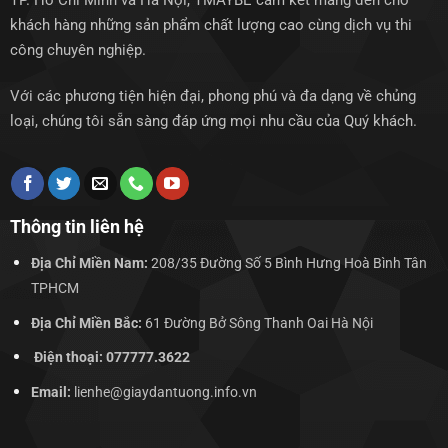
TP. Hồ Chí Minh và Hà Nội, TMAYBE cam kết mang đến cho
khách hàng những sản phẩm chất lượng cao cùng dịch vụ thi
công chuyên nghiệp.
Với các phương tiện hiện đại, phong phú và đa dạng về chủng
loại, chúng tôi sẵn sàng đáp ứng mọi nhu cầu của Quý khách.
Thông tin liên hệ
Địa Chỉ Miền Nam:
208/35 Đường Số 5 Bình Hưng Hoà Bình Tân
TPHCM
Địa Chỉ Miền Bắc:
61 Đường Bở Sông Thanh Oai Hà Nội
Điện thoại: 077777.3622
Email:
lienhe@giaydantuong.info.vn