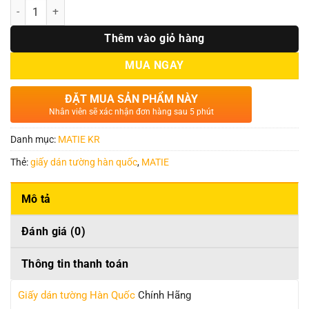
Số lượng
Thêm vào giỏ hàng
MUA NGAY
ĐẶT MUA SẢN PHẨM NÀY
Nhân viên sẽ xác nhận đơn hàng sau 5 phút
Danh mục:
MATIE KR
Thẻ:
giấy dán tường hàn quốc
,
MATIE
Mô tả
Đánh giá (0)
Thông tin thanh toán
Giấy dán tường Hàn Quốc
Chính Hãng