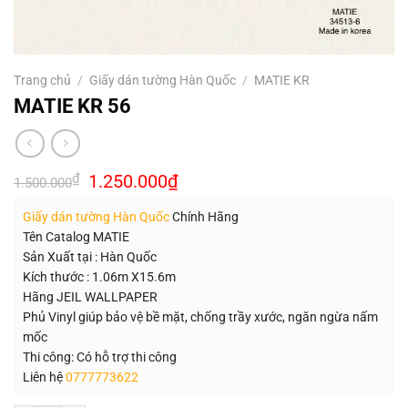
Trang chủ
/
Giấy dán tường Hàn Quốc
/
MATIE KR
MATIE KR 56
Giá
Giá
₫
1.250.000
₫
1.500.000
gốc
hiện
là:
tại
Giấy dán tường Hàn Quốc
Chính Hãng
1.500.000₫.
là:
1.250.000₫.
Tên Catalog MATIE
Sản Xuất tại : Hàn Quốc
Kích thước : 1.06m X15.6m
Hãng JEIL WALLPAPER
Phủ Vinyl giúp bảo vệ bề mặt, chống trầy xước, ngăn ngừa nấm
mốc
Thi công: Có hỗ trợ thi công
Liên hệ
0777773622