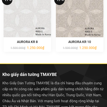
AURORA KR 8
AURORA KR 10
Giá
Giá
Giá
Giá
1.250.000
₫
1.250.000
₫
1.500.000
₫
1.500.000
₫
gốc
hiện
gốc
hiện
là:
tại
là:
tại
1.500.000₫.
là:
1.500.000₫.
là:
1.250.000₫.
1.250.0
Kho giấy dán tường TMAYBE
Kho Giấy Dán Tường TMAYBE là địa chỉ hàng đầu chuyên cung
cấp và thi công các sản phẩm giấy dán tường chính hãng đến từ
nhiều quốc gia nổi tiếng như Hàn Quốc, Trung Quốc, Việt Nam,
Châu Âu và Nhật Bản. Với mạng lưới hoạt động rộng khắp tại