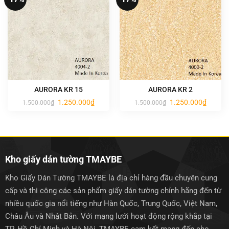
AURORA KR 15
AURORA KR 2
Giá
Giá
Giá
Giá
1.250.000
₫
1.250.000
₫
1.500.000
₫
1.500.000
₫
gốc
hiện
gốc
hiện
là:
tại
là:
tại
1.500.000₫.
là:
1.500.000₫.
là:
1.250.000₫.
1.250.0
Kho giấy dán tường TMAYBE
Kho Giấy Dán Tường TMAYBE là địa chỉ hàng đầu chuyên cung
cấp và thi công các sản phẩm giấy dán tường chính hãng đến từ
nhiều quốc gia nổi tiếng như Hàn Quốc, Trung Quốc, Việt Nam,
Châu Âu và Nhật Bản. Với mạng lưới hoạt động rộng khắp tại