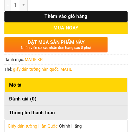
Số lượng
Thêm vào giỏ hàng
MUA NGAY
ĐẶT MUA SẢN PHẨM NÀY
Nhân viên sẽ xác nhận đơn hàng sau 5 phút
Danh mục:
MATIE KR
Thẻ:
giấy dán tường hàn quốc
,
MATIE
Mô tả
Đánh giá (0)
Thông tin thanh toán
Giấy dán tường Hàn Quốc
Chính Hãng