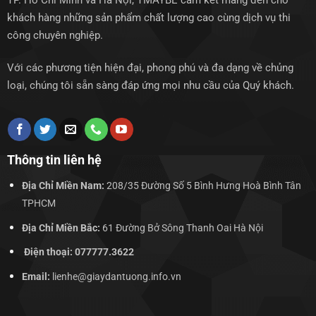
TP. Hồ Chí Minh và Hà Nội, TMAYBE cam kết mang đến cho
khách hàng những sản phẩm chất lượng cao cùng dịch vụ thi
công chuyên nghiệp.
Với các phương tiện hiện đại, phong phú và đa dạng về chủng
loại, chúng tôi sẵn sàng đáp ứng mọi nhu cầu của Quý khách.
Thông tin liên hệ
Địa Chỉ Miền Nam:
208/35 Đường Số 5 Bình Hưng Hoà Bình Tân
TPHCM
Địa Chỉ Miền Bắc:
61 Đường Bở Sông Thanh Oai Hà Nội
Điện thoại: 077777.3622
Email:
lienhe@giaydantuong.info.vn