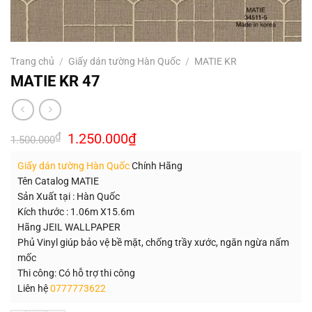
Trang chủ
/
Giấy dán tường Hàn Quốc
/
MATIE KR
MATIE KR 47
Giá
Giá
₫
1.250.000
₫
1.500.000
gốc
hiện
là:
tại
Giấy dán tường Hàn Quốc
Chính Hãng
1.500.000₫.
là:
1.250.000₫.
Tên Catalog MATIE
Sản Xuất tại : Hàn Quốc
Kích thước : 1.06m X15.6m
Hãng JEIL WALLPAPER
Phủ Vinyl giúp bảo vệ bề mặt, chống trầy xước, ngăn ngừa nấm
mốc
Thi công: Có hỗ trợ thi công
Liên hệ
0777773622