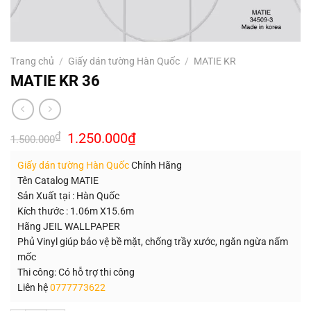
Trang chủ
/
Giấy dán tường Hàn Quốc
/
MATIE KR
MATIE KR 36
Giá
Giá
₫
1.250.000
₫
1.500.000
gốc
hiện
là:
tại
Giấy dán tường Hàn Quốc
Chính Hãng
1.500.000₫.
là:
1.250.000₫.
Tên Catalog MATIE
Sản Xuất tại : Hàn Quốc
Kích thước : 1.06m X15.6m
Hãng JEIL WALLPAPER
Phủ Vinyl giúp bảo vệ bề mặt, chống trầy xước, ngăn ngừa nấm
mốc
Thi công: Có hỗ trợ thi công
Liên hệ
0777773622