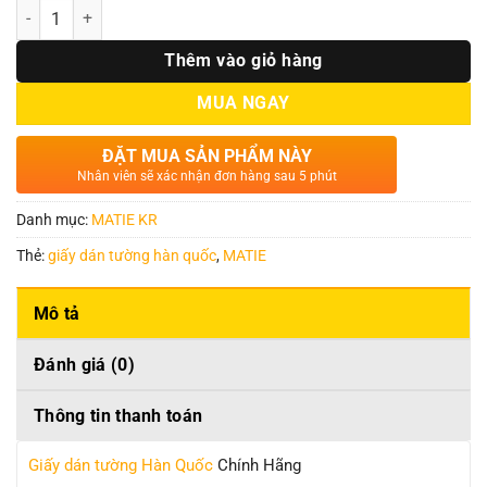
Số lượng
Thêm vào giỏ hàng
MUA NGAY
ĐẶT MUA SẢN PHẨM NÀY
Nhân viên sẽ xác nhận đơn hàng sau 5 phút
Danh mục:
MATIE KR
Thẻ:
giấy dán tường hàn quốc
,
MATIE
Mô tả
Đánh giá (0)
Thông tin thanh toán
Giấy dán tường Hàn Quốc
Chính Hãng