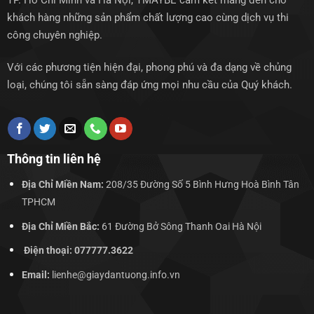
TP. Hồ Chí Minh và Hà Nội, TMAYBE cam kết mang đến cho
khách hàng những sản phẩm chất lượng cao cùng dịch vụ thi
công chuyên nghiệp.
Với các phương tiện hiện đại, phong phú và đa dạng về chủng
loại, chúng tôi sẵn sàng đáp ứng mọi nhu cầu của Quý khách.
Thông tin liên hệ
Địa Chỉ Miền Nam:
208/35 Đường Số 5 Bình Hưng Hoà Bình Tân
TPHCM
Địa Chỉ Miền Bắc:
61 Đường Bở Sông Thanh Oai Hà Nội
Điện thoại: 077777.3622
Email:
lienhe@giaydantuong.info.vn