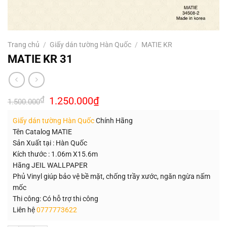
Trang chủ
/
Giấy dán tường Hàn Quốc
/
MATIE KR
MATIE KR 31
Giá
Giá
₫
1.250.000
₫
1.500.000
gốc
hiện
là:
tại
Giấy dán tường Hàn Quốc
Chính Hãng
1.500.000₫.
là:
1.250.000₫.
Tên Catalog MATIE
Sản Xuất tại : Hàn Quốc
Kích thước : 1.06m X15.6m
Hãng JEIL WALLPAPER
Phủ Vinyl giúp bảo vệ bề mặt, chống trầy xước, ngăn ngừa nấm
mốc
Thi công: Có hỗ trợ thi công
Liên hệ
0777773622