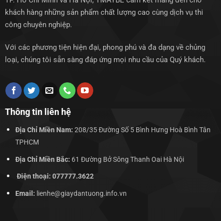
TP. Hồ Chí Minh và Hà Nội, TMAYBE cam kết mang đến cho
khách hàng những sản phẩm chất lượng cao cùng dịch vụ thi
công chuyên nghiệp.
Với các phương tiện hiện đại, phong phú và đa dạng về chủng
loại, chúng tôi sẵn sàng đáp ứng mọi nhu cầu của Quý khách.
Thông tin liên hệ
Địa Chỉ Miền Nam:
208/35 Đường Số 5 Bình Hưng Hoà Bình Tân
TPHCM
Địa Chỉ Miền Bắc:
61 Đường Bở Sông Thanh Oai Hà Nội
Điện thoại: 077777.3622
Email:
lienhe@giaydantuong.info.vn