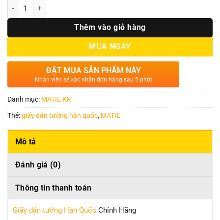
Số lượng
Thêm vào giỏ hàng
MUA NGAY
ĐẶT MUA SẢN PHẨM NÀY
Nhân viên sẽ xác nhận đơn hàng sau 5 phút
Danh mục:
MATIE KR
Thẻ:
giấy dán tường hàn quốc
,
MATIE
Mô tả
Đánh giá (0)
Thông tin thanh toán
Giấy dán tường Hàn Quốc
Chính Hãng