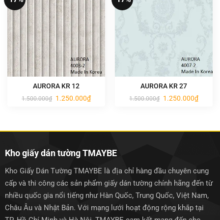
AURORA KR 12
AURORA KR 27
Giá
Giá
Giá
Giá
1.250.000
₫
1.250.000
₫
1.500.000
₫
1.500.000
₫
gốc
hiện
gốc
hiện
là:
tại
là:
tại
1.500.000₫.
là:
1.500.000₫.
là:
1.250.000₫.
1.250.0
Kho giấy dán tường TMAYBE
Kho Giấy Dán Tường TMAYBE là địa chỉ hàng đầu chuyên cung
cấp và thi công các sản phẩm giấy dán tường chính hãng đến từ
nhiều quốc gia nổi tiếng như Hàn Quốc, Trung Quốc, Việt Nam,
Châu Âu và Nhật Bản. Với mạng lưới hoạt động rộng khắp tại