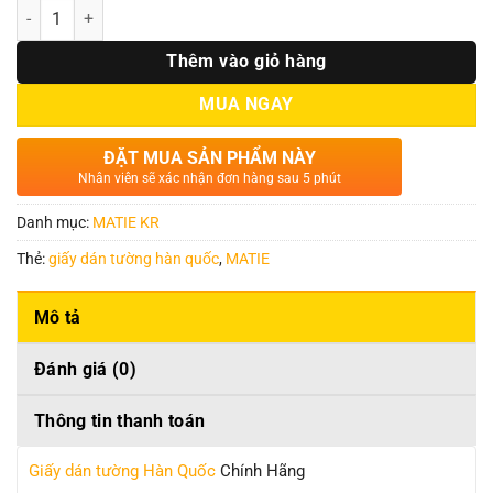
Số lượng
Thêm vào giỏ hàng
MUA NGAY
ĐẶT MUA SẢN PHẨM NÀY
Nhân viên sẽ xác nhận đơn hàng sau 5 phút
Danh mục:
MATIE KR
Thẻ:
giấy dán tường hàn quốc
,
MATIE
Mô tả
Đánh giá (0)
Thông tin thanh toán
Giấy dán tường Hàn Quốc
Chính Hãng