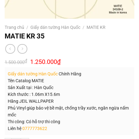
Trang chủ
/
Giấy dán tường Hàn Quốc
/
MATIE KR
MATIE KR 35
Giá
Giá
₫
1.250.000
₫
1.500.000
gốc
hiện
là:
tại
Giấy dán tường Hàn Quốc
Chính Hãng
1.500.000₫.
là:
1.250.000₫.
Tên Catalog MATIE
Sản Xuất tại : Hàn Quốc
Kích thước : 1.06m X15.6m
Hãng JEIL WALLPAPER
Phủ Vinyl giúp bảo vệ bề mặt, chống trầy xước, ngăn ngừa nấm
mốc
Thi công: Có hỗ trợ thi công
Liên hệ
0777773622