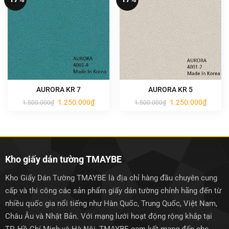
AURORA KR 7
AURORA KR 5
Giá
Giá
Giá
Giá
1.250.000
₫
1.250.000
₫
1.500.000
₫
1.500.000
₫
gốc
hiện
gốc
hiện
là:
tại
là:
tại
1.500.000₫.
là:
1.500.000₫.
là:
1.250.000₫.
1.250.0
Kho giấy dán tường TMAYBE
Kho Giấy Dán Tường TMAYBE là địa chỉ hàng đầu chuyên cung
cấp và thi công các sản phẩm giấy dán tường chính hãng đến từ
nhiều quốc gia nổi tiếng như Hàn Quốc, Trung Quốc, Việt Nam,
Châu Âu và Nhật Bản. Với mạng lưới hoạt động rộng khắp tại