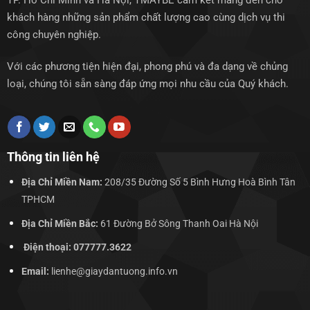
TP. Hồ Chí Minh và Hà Nội, TMAYBE cam kết mang đến cho
khách hàng những sản phẩm chất lượng cao cùng dịch vụ thi
công chuyên nghiệp.
Với các phương tiện hiện đại, phong phú và đa dạng về chủng
loại, chúng tôi sẵn sàng đáp ứng mọi nhu cầu của Quý khách.
Thông tin liên hệ
Địa Chỉ Miền Nam:
208/35 Đường Số 5 Bình Hưng Hoà Bình Tân
TPHCM
Địa Chỉ Miền Bắc:
61 Đường Bở Sông Thanh Oai Hà Nội
Điện thoại: 077777.3622
Email:
lienhe@giaydantuong.info.vn