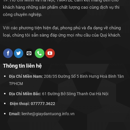
TP. Hồ Chí Minh và Hà Nội, TMAYBE cam kết mang đến cho
khách hàng những sản phẩm chất lượng cao cùng dịch vụ thi
công chuyên nghiệp.
Với các phương tiện hiện đại, phong phú và đa dạng về chủng
loại, chúng tôi sẵn sàng đáp ứng mọi nhu cầu của Quý khách.
Thông tin liên hệ
Địa Chỉ Miền Nam:
208/35 Đường Số 5 Bình Hưng Hoà Bình Tân
TPHCM
Địa Chỉ Miền Bắc:
61 Đường Bở Sông Thanh Oai Hà Nội
Điện thoại: 077777.3622
Email:
lienhe@giaydantuong.info.vn