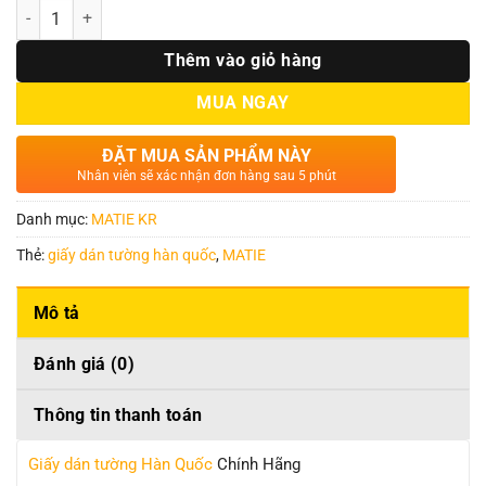
Số lượng
Thêm vào giỏ hàng
MUA NGAY
ĐẶT MUA SẢN PHẨM NÀY
Nhân viên sẽ xác nhận đơn hàng sau 5 phút
Danh mục:
MATIE KR
Thẻ:
giấy dán tường hàn quốc
,
MATIE
Mô tả
Đánh giá (0)
Thông tin thanh toán
Giấy dán tường Hàn Quốc
Chính Hãng