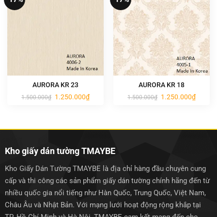
AURORA KR 23
AURORA KR 18
Giá
Giá
Giá
Giá
1.250.000
₫
1.250.000
₫
1.500.000
₫
1.500.000
₫
gốc
hiện
gốc
hiện
là:
tại
là:
tại
1.500.000₫.
là:
1.500.000₫.
là:
1.250.000₫.
1.250.0
Kho giấy dán tường TMAYBE
Kho Giấy Dán Tường TMAYBE là địa chỉ hàng đầu chuyên cung
cấp và thi công các sản phẩm giấy dán tường chính hãng đến từ
nhiều quốc gia nổi tiếng như Hàn Quốc, Trung Quốc, Việt Nam,
Châu Âu và Nhật Bản. Với mạng lưới hoạt động rộng khắp tại