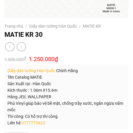
Trang chủ
/
Giấy dán tường Hàn Quốc
/
MATIE KR
MATIE KR 30
Giá
Giá
₫
1.250.000
₫
1.500.000
gốc
hiện
là:
tại
Giấy dán tường Hàn Quốc
Chính Hãng
1.500.000₫.
là:
1.250.000₫.
Tên Catalog MATIE
Sản Xuất tại : Hàn Quốc
Kích thước : 1.06m X15.6m
Hãng JEIL WALLPAPER
Phủ Vinyl giúp bảo vệ bề mặt, chống trầy xước, ngăn ngừa nấm
mốc
Thi công: Có hỗ trợ thi công
Liên hệ
0777773622