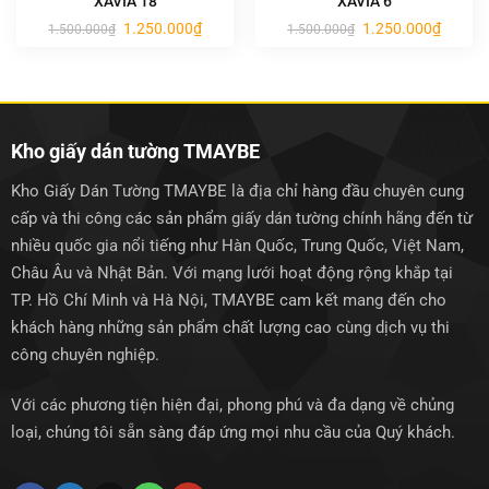
XAVIA 18
XAVIA 6
Giá
Giá
Giá
Giá
1.250.000
₫
1.250.000
₫
1.500.000
₫
1.500.000
₫
gốc
hiện
gốc
hiện
là:
tại
là:
tại
1.500.000₫.
là:
1.500.000₫.
là:
1.250.000₫.
1.250.0
Kho giấy dán tường TMAYBE
Kho Giấy Dán Tường TMAYBE là địa chỉ hàng đầu chuyên cung
cấp và thi công các sản phẩm giấy dán tường chính hãng đến từ
nhiều quốc gia nổi tiếng như Hàn Quốc, Trung Quốc, Việt Nam,
Châu Âu và Nhật Bản. Với mạng lưới hoạt động rộng khắp tại
TP. Hồ Chí Minh và Hà Nội, TMAYBE cam kết mang đến cho
khách hàng những sản phẩm chất lượng cao cùng dịch vụ thi
công chuyên nghiệp.
Với các phương tiện hiện đại, phong phú và đa dạng về chủng
loại, chúng tôi sẵn sàng đáp ứng mọi nhu cầu của Quý khách.