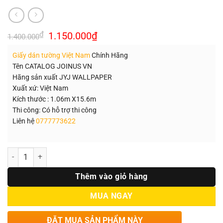
Giá
Giá
₫
1.150.000
₫
1.400.000
gốc
hiện
là:
tại
Giấy dán tường Việt Nam
Chính Hãng
1.400.000₫.
là:
1.150.000₫.
Tên CATALOG JOINUS VN
Hãng sản xuất JYJ WALLPAPER
Xuất xứ: Việt Nam
Kích thước : 1.06m X15.6m
Thi công: Có hỗ trợ thi công
Liên hệ
0777773622
Số lượng
Thêm vào giỏ hàng
MUA NGAY
ĐẶT MUA SẢN PHẨM NÀY