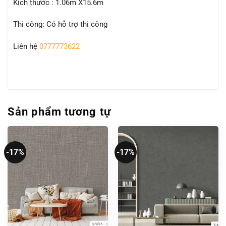
Kích thước : 1.06m X15.6m
Thi công: Có hỗ trợ thi công
Liên hệ
0777773622
Sản phẩm tương tự
-17%
-17%