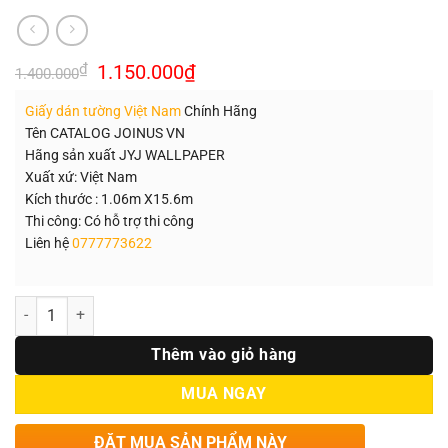
Giá
Giá
₫
1.150.000
₫
1.400.000
gốc
hiện
là:
tại
Giấy dán tường Việt Nam
Chính Hãng
1.400.000₫.
là:
1.150.000₫.
Tên CATALOG JOINUS VN
Hãng sản xuất JYJ WALLPAPER
Xuất xứ: Việt Nam
Kích thước : 1.06m X15.6m
Thi công: Có hỗ trợ thi công
Liên hệ
0777773622
Số lượng
Thêm vào giỏ hàng
MUA NGAY
ĐẶT MUA SẢN PHẨM NÀY