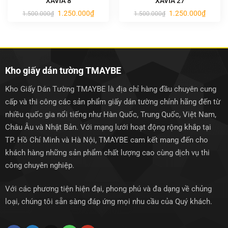
XAVIA 8
XAVIA 27
Giá
Giá
Giá
Giá
1.250.000
₫
1.250.000
₫
1.500.000
₫
1.500.000
₫
gốc
hiện
gốc
hiện
là:
tại
là:
tại
1.500.000₫.
là:
1.500.000₫.
là:
1.250.000₫.
1.250.0
Kho giấy dán tường TMAYBE
Kho Giấy Dán Tường TMAYBE là địa chỉ hàng đầu chuyên cung
cấp và thi công các sản phẩm giấy dán tường chính hãng đến từ
nhiều quốc gia nổi tiếng như Hàn Quốc, Trung Quốc, Việt Nam,
Châu Âu và Nhật Bản. Với mạng lưới hoạt động rộng khắp tại
TP. Hồ Chí Minh và Hà Nội, TMAYBE cam kết mang đến cho
khách hàng những sản phẩm chất lượng cao cùng dịch vụ thi
công chuyên nghiệp.
Với các phương tiện hiện đại, phong phú và đa dạng về chủng
loại, chúng tôi sẵn sàng đáp ứng mọi nhu cầu của Quý khách.