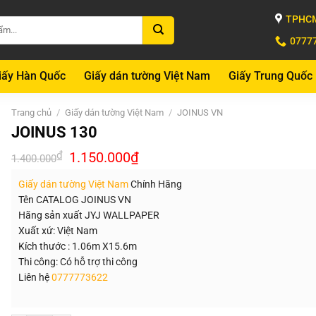
TPHCM
0777
iấy Hàn Quốc
Giấy dán tường Việt Nam
Giấy Trung Quốc
Trang chủ
/
Giấy dán tường Việt Nam
/
JOINUS VN
JOINUS 130
Giá
Giá
₫
1.150.000
₫
1.400.000
gốc
hiện
là:
tại
Giấy dán tường Việt Nam
Chính Hãng
1.400.000₫.
là:
1.150.000₫.
Tên CATALOG JOINUS VN
Hãng sản xuất JYJ WALLPAPER
Xuất xứ: Việt Nam
Kích thước : 1.06m X15.6m
Thi công: Có hỗ trợ thi công
Liên hệ
0777773622