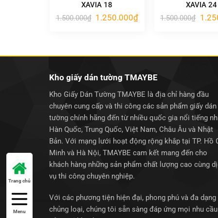
XAVIA 18
XAVIA 24
Giá
Giá
Giá
1.250.000
₫
1.25
1.500.000
₫
1.500.000
₫
gốc
hiện
gốc
là:
tại
là:
1.500.000₫.
là:
1.500
1.250.000₫.
Kho giấy dán tường TMAYBE
Kho Giấy Dán Tường TMAYBE là địa chỉ hàng đầu
chuyên cung cấp và thi công các sản phẩm giấy dán
tường chính hãng đến từ nhiều quốc gia nổi tiếng n
Hàn Quốc, Trung Quốc, Việt Nam, Châu Âu và Nhật
Bản. Với mạng lưới hoạt động rộng khắp tại TP. Hồ 
Minh và Hà Nội, TMAYBE cam kết mang đến cho
khách hàng những sản phẩm chất lượng cao cùng d
vụ thi công chuyên nghiệp.
Trang chủ
Với các phương tiện hiện đại, phong phú và đa dạng
chủng loại, chúng tôi sẵn sàng đáp ứng mọi nhu cầu
Menu