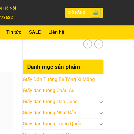
-Hà Nội
GIỎ HÀNG
773622
Tin tức
SALE
Liên hệ
Danh mục sản phẩm
Giấy Dán Tường Bê Tông Xi Măng
Giấy dán tường Châu Âu
Giấy dán tường Hàn Quốc
Giấy dán tường Nhật Bản
Giấy dán tường Trung Quốc