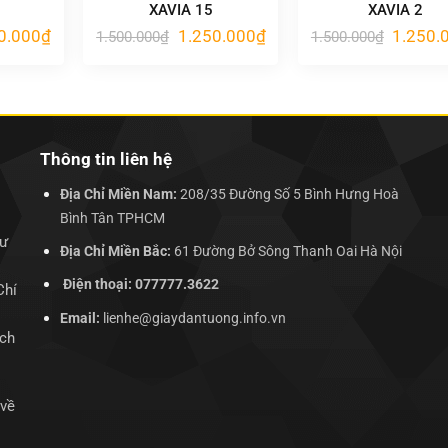
XAVIA 15
XAVIA 2
Giá
Giá
Giá
Giá
0.000
₫
1.250.000
₫
1.250.
1.500.000
₫
1.500.000
₫
hiện
gốc
hiện
gốc
tại
là:
tại
là:
.000₫.
là:
1.500.000₫.
là:
1.500.00
1.250.000₫.
1.250.000₫.
Thông tin liên hệ
Địa Chỉ Miền Nam:
208/35 Đường Số 5 Bình Hưng Hoà
Bình Tân TPHCM
hư
Địa Chỉ Miền Bắc:
61 Đường Bở Sông Thanh Oai Hà Nội
Điện thoại: 077777.3622
Chí
Email:
lienhe@giaydantuong.info.vn
ịch
 về