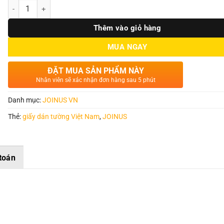
Số lượng
Thêm vào giỏ hàng
MUA NGAY
ĐẶT MUA SẢN PHẨM NÀY
Nhân viên sẽ xác nhận đơn hàng sau 5 phút
Danh mục:
JOINUS VN
Thẻ:
giấy dán tường Việt Nam
,
JOINUS
toán