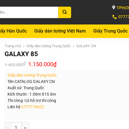
TPHCM
0777
iấy Hàn Quốc
Giấy dán tường Việt Nam
Giấy Trung Quốc
Trang chủ
/
Giấy dán tường Trung Quốc
/
GALAXY CN
GALAXY 85
Giá
Giá
₫
1.150.000
₫
1.400.000
gốc
hiện
là:
tại
Giấy dán tường Trung Quốc
1.400.000₫.
là:
1.150.000₫.
Tên CATALOG GALAXY CN
Xuất xứ: Trung Quốc
Kích thước : 1.06m X15.6m
Thi công: Có hỗ trợ thi công
Liên hệ
0777773622
Số lượng