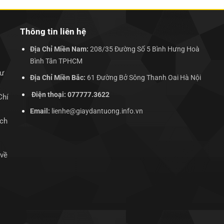
Thông tin liên hệ
Địa Chỉ Miền Nam:
208/35 Đường Số 5 Bình Hưng Hoà
Bình Tân TPHCM
hư
Địa Chỉ Miền Bắc:
61 Đường Bở Sông Thanh Oai Hà Nội
Điện thoại: 077777.3622
Chí
Email:
lienhe@giaydantuong.info.vn
ịch
 về