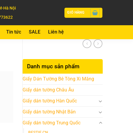
-Hà Nội
GIỎ HÀNG
773622
Tin tức
SALE
Liên hệ
Danh mục sản phẩm
Giấy Dán Tường Bê Tông Xi Măng
Giấy dán tường Châu Âu
Giấy dán tường Hàn Quốc
Giấy dán tường Nhật Bản
Giấy dán tường Trung Quốc
BESTIE CN