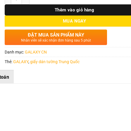
Thêm vào giỏ hàng
MUA NGAY
ĐẶT MUA SẢN PHẨM NÀY
Nhân viên sẽ xác nhận đơn hàng sau 5 phút
Danh mục:
GALAXY CN
Thẻ:
GALAXY
,
giấy dán tường Trung Quốc
toán