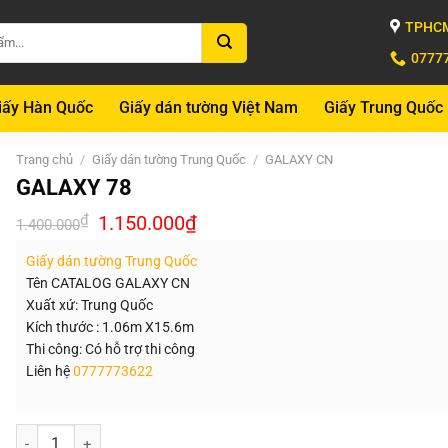
TPHCM
0777
iấy Hàn Quốc
Giấy dán tường Việt Nam
Giấy Trung Quốc
Trang chủ
/
Giấy dán tường Trung Quốc
/
GALAXY CN
GALAXY 78
Giá
Giá
₫
1.150.000
₫
1.400.000
gốc
hiện
là:
tại
Giấy dán tường Trung Quốc
1.400.000₫.
là:
1.150.000₫.
Tên CATALOG GALAXY CN
Xuất xứ: Trung Quốc
Kích thước : 1.06m X15.6m
Thi công: Có hỗ trợ thi công
Liên hệ
0777773622
Số lượng