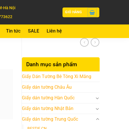
-Hà Nội
GIỎ HÀNG
773622
Tin tức
SALE
Liên hệ
Danh mục sản phẩm
Giấy Dán Tường Bê Tông Xi Măng
Giấy dán tường Châu Âu
Giấy dán tường Hàn Quốc
Giấy dán tường Nhật Bản
Giấy dán tường Trung Quốc
BESTIE CN