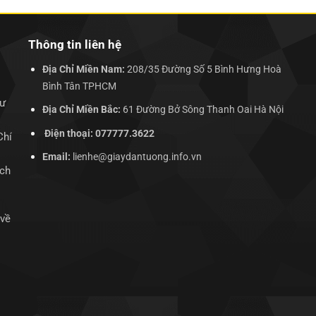
Thông tin liên hệ
Địa Chỉ Miền Nam:
208/35 Đường Số 5 Bình Hưng Hoà
Bình Tân TPHCM
hư
Địa Chỉ Miền Bắc:
61 Đường Bở Sông Thanh Oai Hà Nội
Điện thoại: 077777.3622
Chí
Email:
lienhe@giaydantuong.info.vn
ịch
 về