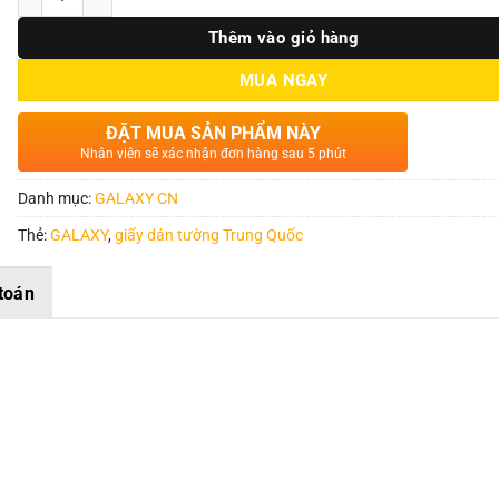
Thêm vào giỏ hàng
MUA NGAY
ĐẶT MUA SẢN PHẨM NÀY
Nhân viên sẽ xác nhận đơn hàng sau 5 phút
Danh mục:
GALAXY CN
Thẻ:
GALAXY
,
giấy dán tường Trung Quốc
toán