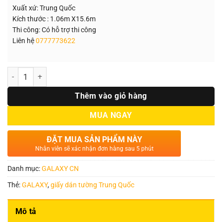
Xuất xứ: Trung Quốc
Kích thước : 1.06m X15.6m
Thi công: Có hỗ trợ thi công
Liên hệ
0777773622
Số lượng
Thêm vào giỏ hàng
MUA NGAY
ĐẶT MUA SẢN PHẨM NÀY
Nhân viên sẽ xác nhận đơn hàng sau 5 phút
Danh mục:
GALAXY CN
Thẻ:
GALAXY
,
giấy dán tường Trung Quốc
Mô tả