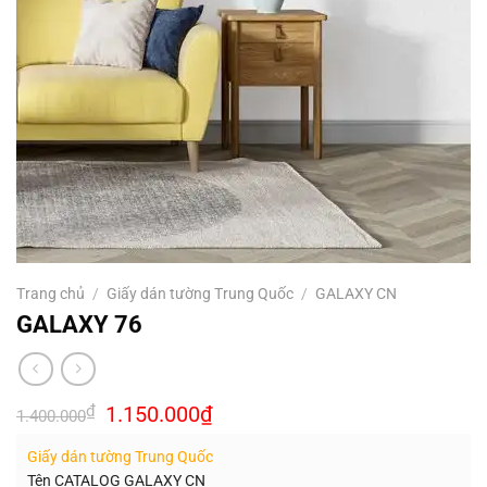
Trang chủ
/
Giấy dán tường Trung Quốc
/
GALAXY CN
GALAXY 76
Giá
Giá
₫
1.150.000
₫
1.400.000
gốc
hiện
là:
tại
Giấy dán tường Trung Quốc
1.400.000₫.
là:
1.150.000₫.
Tên CATALOG GALAXY CN