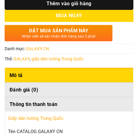
Thêm vào giỏ hàng
MUA NGAY
ĐẶT MUA SẢN PHẨM NÀY
Nhân viên sẽ xác nhận đơn hàng sau 5 phút
Danh mục:
GALAXY CN
Thẻ:
GALAXY
,
giấy dán tường Trung Quốc
Mô tả
Đánh giá (0)
Thông tin thanh toán
Giấy dán tường Trung Quốc
Tên CATALOG GALAXY CN