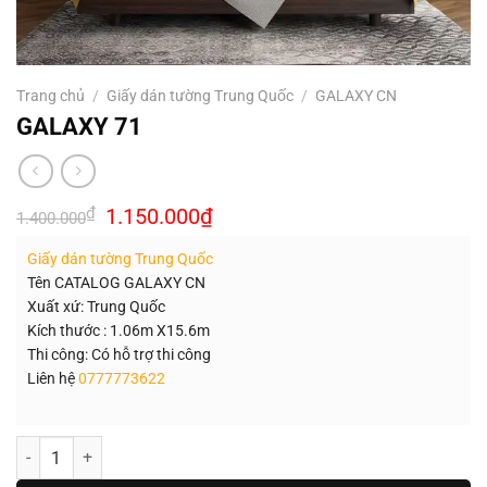
Trang chủ
/
Giấy dán tường Trung Quốc
/
GALAXY CN
GALAXY 71
Giá
Giá
₫
1.150.000
₫
1.400.000
gốc
hiện
là:
tại
Giấy dán tường Trung Quốc
1.400.000₫.
là:
1.150.000₫.
Tên CATALOG GALAXY CN
Xuất xứ: Trung Quốc
Kích thước : 1.06m X15.6m
Thi công: Có hỗ trợ thi công
Liên hệ
0777773622
Số lượng