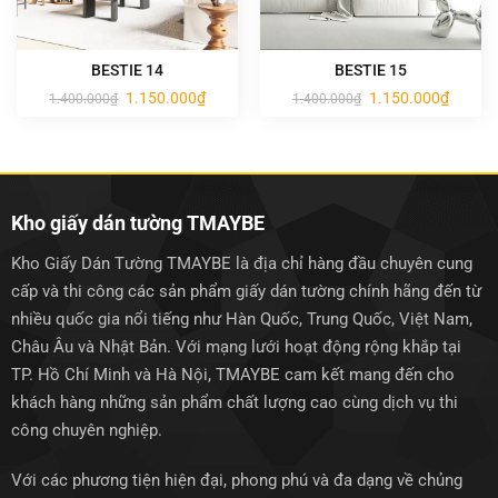
BESTIE 14
BESTIE 15
Giá
Giá
Giá
Giá
1.150.000
₫
1.150.000
₫
1.400.000
₫
1.400.000
₫
gốc
hiện
gốc
hiện
là:
tại
là:
tại
1.400.000₫.
là:
1.400.000₫.
là:
1.150.000₫.
1.150.0
Kho giấy dán tường TMAYBE
Kho Giấy Dán Tường TMAYBE là địa chỉ hàng đầu chuyên cung
cấp và thi công các sản phẩm giấy dán tường chính hãng đến từ
nhiều quốc gia nổi tiếng như Hàn Quốc, Trung Quốc, Việt Nam,
Châu Âu và Nhật Bản. Với mạng lưới hoạt động rộng khắp tại
TP. Hồ Chí Minh và Hà Nội, TMAYBE cam kết mang đến cho
khách hàng những sản phẩm chất lượng cao cùng dịch vụ thi
công chuyên nghiệp.
Với các phương tiện hiện đại, phong phú và đa dạng về chủng