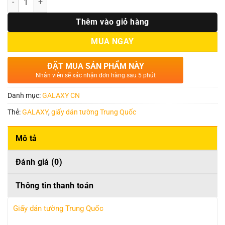
Thêm vào giỏ hàng
MUA NGAY
ĐẶT MUA SẢN PHẨM NÀY
Nhân viên sẽ xác nhận đơn hàng sau 5 phút
Danh mục:
GALAXY CN
Thẻ:
GALAXY
,
giấy dán tường Trung Quốc
Mô tả
Đánh giá (0)
Thông tin thanh toán
Giấy dán tường Trung Quốc