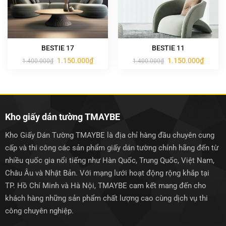
BESTIE 17
BESTIE 11
Giá
Giá
Giá
Giá
1.150.000
₫
1.150.000
₫
1.400.000
₫
1.400.000
₫
gốc
hiện
gốc
hiện
là:
tại
là:
tại
1.400.000₫.
là:
1.400.000₫.
là:
1.150.000₫.
1.150.0
Kho giấy dán tường TMAYBE
Kho Giấy Dán Tường TMAYBE là địa chỉ hàng đầu chuyên cung
cấp và thi công các sản phẩm giấy dán tường chính hãng đến từ
nhiều quốc gia nổi tiếng như Hàn Quốc, Trung Quốc, Việt Nam,
Châu Âu và Nhật Bản. Với mạng lưới hoạt động rộng khắp tại
TP. Hồ Chí Minh và Hà Nội, TMAYBE cam kết mang đến cho
khách hàng những sản phẩm chất lượng cao cùng dịch vụ thi
công chuyên nghiệp.