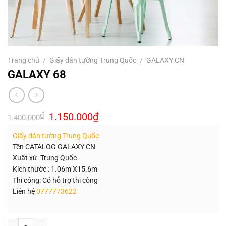
Trang chủ
/
Giấy dán tường Trung Quốc
/
GALAXY CN
GALAXY 68
Giá
Giá
₫
1.150.000
₫
1.400.000
gốc
hiện
là:
tại
Giấy dán tường Trung Quốc
1.400.000₫.
là:
1.150.000₫.
Tên CATALOG GALAXY CN
Xuất xứ: Trung Quốc
Kích thước : 1.06m X15.6m
Thi công: Có hỗ trợ thi công
Liên hệ
0777773622
Số lượng