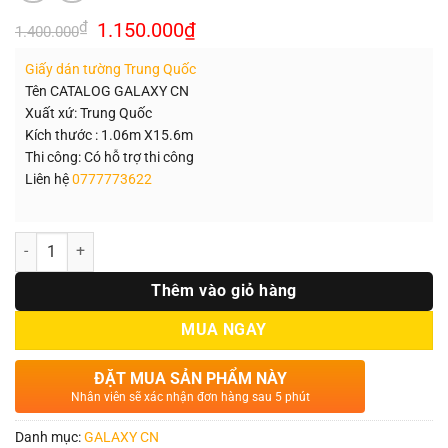
Giá
Giá
₫
1.150.000
₫
1.400.000
gốc
hiện
là:
tại
Giấy dán tường Trung Quốc
1.400.000₫.
là:
1.150.000₫.
Tên CATALOG GALAXY CN
Xuất xứ: Trung Quốc
Kích thước : 1.06m X15.6m
Thi công: Có hỗ trợ thi công
Liên hệ
0777773622
Số lượng
Thêm vào giỏ hàng
MUA NGAY
ĐẶT MUA SẢN PHẨM NÀY
Nhân viên sẽ xác nhận đơn hàng sau 5 phút
Danh mục:
GALAXY CN