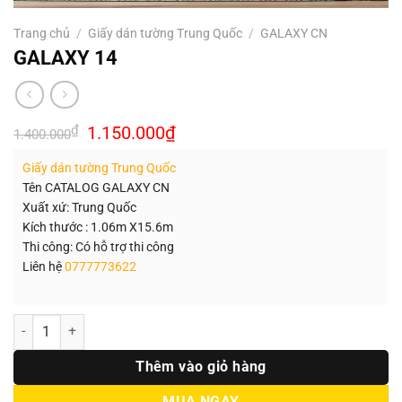
Trang chủ
/
Giấy dán tường Trung Quốc
/
GALAXY CN
GALAXY 14
Giá
Giá
₫
1.150.000
₫
1.400.000
gốc
hiện
là:
tại
Giấy dán tường Trung Quốc
1.400.000₫.
là:
1.150.000₫.
Tên CATALOG GALAXY CN
Xuất xứ: Trung Quốc
Kích thước : 1.06m X15.6m
Thi công: Có hỗ trợ thi công
Liên hệ
0777773622
Số lượng
Thêm vào giỏ hàng
MUA NGAY