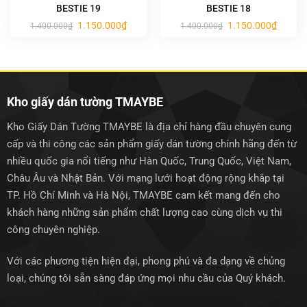
BESTIE 19
BESTIE 18
Giá
Giá
Giá
Giá
1.150.000
₫
1.150.000
₫
1.400.000
₫
1.400.000
₫
gốc
hiện
gốc
hiện
là:
tại
là:
tại
1.400.000₫.
là:
1.400.000₫.
là:
1.150.000₫.
1.150.0
Kho giấy dán tường TMAYBE
Kho Giấy Dán Tường TMAYBE là địa chỉ hàng đầu chuyên cung
cấp và thi công các sản phẩm giấy dán tường chính hãng đến từ
nhiều quốc gia nổi tiếng như Hàn Quốc, Trung Quốc, Việt Nam,
Châu Âu và Nhật Bản. Với mạng lưới hoạt động rộng khắp tại
TP. Hồ Chí Minh và Hà Nội, TMAYBE cam kết mang đến cho
khách hàng những sản phẩm chất lượng cao cùng dịch vụ thi
công chuyên nghiệp.
Với các phương tiện hiện đại, phong phú và đa dạng về chủng
loại, chúng tôi sẵn sàng đáp ứng mọi nhu cầu của Quý khách.