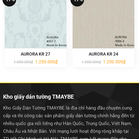
AURORA KR 27
AURORA KR 24
Giá
Giá
Giá
Giá
1.250.000
₫
1.250.000
₫
1.500.000
₫
1.500.000
₫
gốc
hiện
gốc
hiện
là:
tại
là:
tại
1.500.000₫.
là:
1.500.000₫.
là:
1.250.000₫.
1.250.0
Kho giấy dán tường TMAYBE
Kho Giấy Dán Tường TMAYBE là địa chỉ hàng đầu chuyên cung
cấp và thi công các sản phẩm giấy dán tường chính hãng đến từ
nhiều quốc gia nổi tiếng như Hàn Quốc, Trung Quốc, Việt Nam,
Châu Âu và Nhật Bản. Với mạng lưới hoạt động rộng khắp tại
TP. Hồ Chí Minh và Hà Nội, TMAYBE cam kết mang đến cho