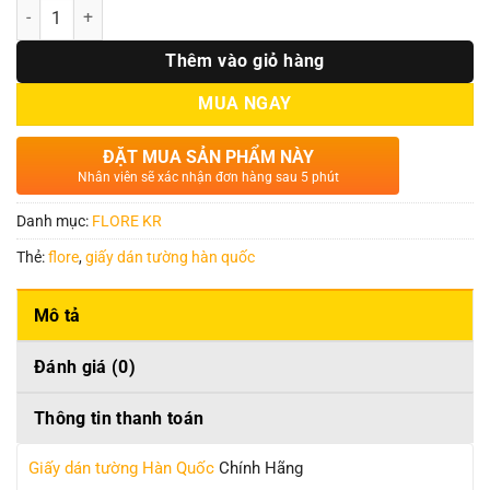
Số lượng
Thêm vào giỏ hàng
MUA NGAY
ĐẶT MUA SẢN PHẨM NÀY
Nhân viên sẽ xác nhận đơn hàng sau 5 phút
Danh mục:
FLORE KR
Thẻ:
flore
,
giấy dán tường hàn quốc
Mô tả
Đánh giá (0)
Thông tin thanh toán
Giấy dán tường Hàn Quốc
Chính Hãng