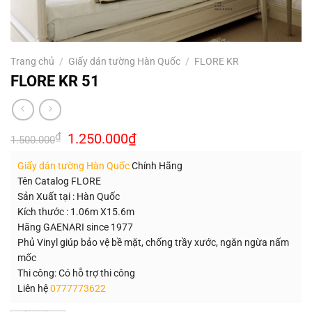
Trang chủ
/
Giấy dán tường Hàn Quốc
/
FLORE KR
FLORE KR 51
Giá
Giá
₫
1.250.000
₫
1.500.000
gốc
hiện
là:
tại
Giấy dán tường Hàn Quốc
Chính Hãng
1.500.000₫.
là:
1.250.000₫.
Tên Catalog FLORE
Sản Xuất tại : Hàn Quốc
Kích thước : 1.06m X15.6m
Hãng GAENARI since 1977
Phủ Vinyl giúp bảo vệ bề mặt, chống trầy xước, ngăn ngừa nấm
mốc
Thi công: Có hỗ trợ thi công
Liên hệ
0777773622