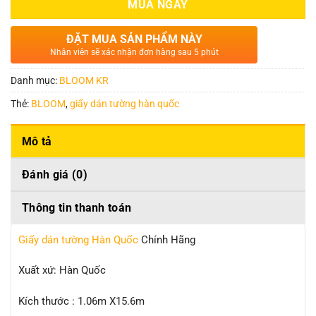
MUA NGAY
ĐẶT MUA SẢN PHẨM NÀY
Nhân viên sẽ xác nhận đơn hàng sau 5 phút
Danh mục:
BLOOM KR
Thẻ:
BLOOM
,
giấy dán tường hàn quốc
Mô tả
Đánh giá (0)
Thông tin thanh toán
Giấy dán tường Hàn Quốc
Chính Hãng
Xuất xứ: Hàn Quốc
Kích thước : 1.06m X15.6m