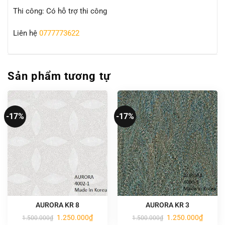
Thi công: Có hỗ trợ thi công
Liên hệ
0777773622
Sản phẩm tương tự
-17%
-17%
AURORA KR 8
AURORA KR 3
Giá
Giá
Giá
Giá
1.250.000
₫
1.250.000
₫
1.500.000
₫
1.500.000
₫
gốc
hiện
gốc
hiện