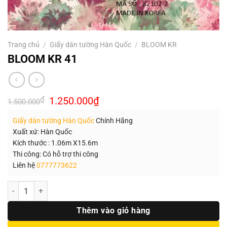
Trang chủ
/
Giấy dán tường Hàn Quốc
/
BLOOM KR
BLOOM KR 41
Giá
Giá
₫
1.250.000
₫
1.500.000
gốc
hiện
là:
tại
Giấy dán tường Hàn Quốc
Chính Hãng
1.500.000₫.
là:
1.250.000₫.
Xuất xứ: Hàn Quốc
Kích thước : 1.06m X15.6m
Thi công: Có hỗ trợ thi công
Liên hệ
0777773622
Số lượng
Thêm vào giỏ hàng