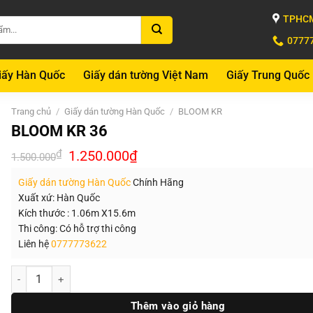
TPHCM
0777
iấy Hàn Quốc
Giấy dán tường Việt Nam
Giấy Trung Quốc
Trang chủ
/
Giấy dán tường Hàn Quốc
/
BLOOM KR
BLOOM KR 36
Giá
Giá
₫
1.250.000
₫
1.500.000
gốc
hiện
là:
tại
Giấy dán tường Hàn Quốc
Chính Hãng
1.500.000₫.
là:
1.250.000₫.
Xuất xứ: Hàn Quốc
Kích thước : 1.06m X15.6m
Thi công: Có hỗ trợ thi công
Liên hệ
0777773622
Số lượng
Thêm vào giỏ hàng