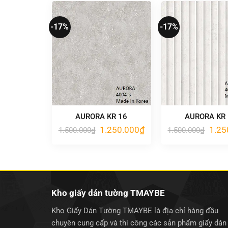
1.250.000₫.
-17%
-17%
AURORA KR 16
AURORA KR
Giá
Giá
Giá
1.250.000
₫
1.25
1.500.000
₫
1.500.000
₫
gốc
hiện
gốc
là:
tại
là:
1.500.000₫.
là:
1.500
1.250.000₫.
Kho giấy dán tường TMAYBE
Kho Giấy Dán Tường TMAYBE là địa chỉ hàng đầu
chuyên cung cấp và thi công các sản phẩm giấy dán