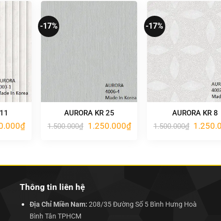
1.250.000₫.
1.250.000₫.
-17%
-17%
 11
AURORA KR 25
AURORA KR 8
Giá
Giá
Giá
Giá
0.000
₫
1.250.000
₫
1.250.
1.500.000
₫
1.500.000
₫
hiện
gốc
hiện
gốc
tại
là:
tại
là:
.000₫.
là:
1.500.000₫.
là:
1.500.00
1.250.000₫.
1.250.000₫.
Thông tin liên hệ
Địa Chỉ Miền Nam:
208/35 Đường Số 5 Bình Hưng Hoà
Bình Tân TPHCM