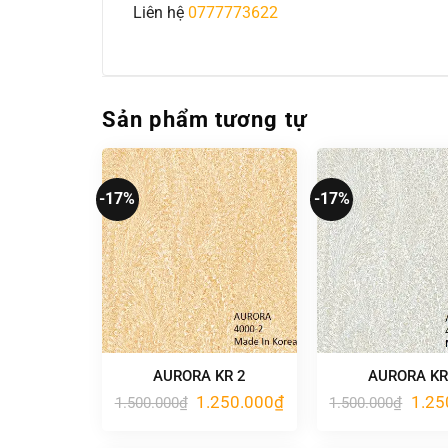
Liên hệ
0777773622
Sản phẩm tương tự
-17%
-17%
AURORA KR 2
AURORA KR
Giá
Giá
Giá
1.250.000
₫
1.25
1.500.000
₫
1.500.000
₫
gốc
hiện
gốc
là:
tại
là:
1.500.000₫.
là:
1.500