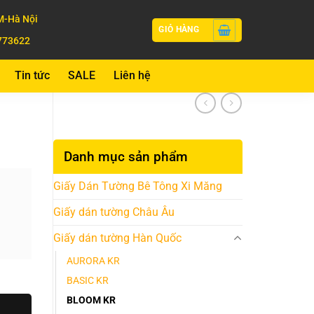
-Hà Nội
GIỎ HÀNG
773622
Tin tức
SALE
Liên hệ
Danh mục sản phẩm
Giấy Dán Tường Bê Tông Xi Măng
Giấy dán tường Châu Âu
Giấy dán tường Hàn Quốc
AURORA KR
BASIC KR
BLOOM KR