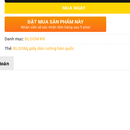
MUA NGAY
ĐẶT MUA SẢN PHẨM NÀY
Nhân viên sẽ xác nhận đơn hàng sau 5 phút
Danh mục:
BLOOM KR
Thẻ:
BLOOM
,
giấy dán tường hàn quốc
toán