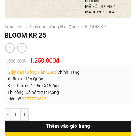
Trang chủ
/
Giấy dán tường Hàn Quốc
/
BLOOM KR
BLOOM KR 25
Giá
Giá
₫
1.250.000
₫
1.500.000
gốc
hiện
là:
tại
Giấy dán tường Hàn Quốc
Chính Hãng
1.500.000₫.
là:
1.250.000₫.
Xuất xứ: Hàn Quốc
Kích thước : 1.06m X15.6m
Thi công: Có hỗ trợ thi công
Liên hệ
0777773622
Số lượng
Thêm vào giỏ hàng