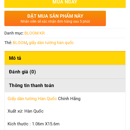
MUA NGAY
ĐẶT MUA SẢN PHẨM NÀY
Nhân viên sẽ xác nhận đơn hàng sau 5 phút
Danh mục:
BLOOM KR
Thẻ:
BLOOM
,
giấy dán tường hàn quốc
Mô tả
Đánh giá (0)
Thông tin thanh toán
Giấy dán tường Hàn Quốc
Chính Hãng
Xuất xứ: Hàn Quốc
Kích thước : 1.06m X15.6m