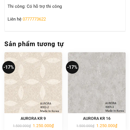
Thi công: Có hỗ trợ thi công
Liên hệ
0777773622
Sản phẩm tương tự
-17%
-17%
AURORA KR 9
AURORA KR 16
Giá
Giá
Giá
Giá
1.250.000
₫
1.250.000
₫
1.500.000
₫
1.500.000
₫
gốc
hiện
gốc
hiện