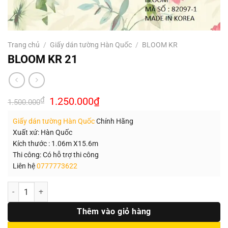
Trang chủ
/
Giấy dán tường Hàn Quốc
/
BLOOM KR
BLOOM KR 21
Giá
Giá
₫
1.250.000
₫
1.500.000
gốc
hiện
là:
tại
Giấy dán tường Hàn Quốc
Chính Hãng
1.500.000₫.
là:
1.250.000₫.
Xuất xứ: Hàn Quốc
Kích thước : 1.06m X15.6m
Thi công: Có hỗ trợ thi công
Liên hệ
0777773622
Số lượng
Thêm vào giỏ hàng