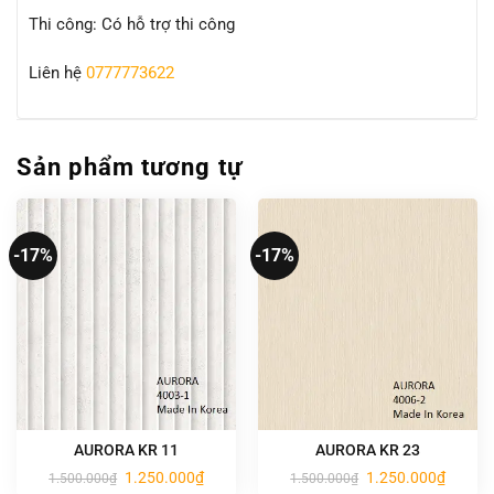
Thi công: Có hỗ trợ thi công
Liên hệ
0777773622
Sản phẩm tương tự
-17%
-17%
AURORA KR 11
AURORA KR 23
Giá
Giá
Giá
Giá
1.250.000
₫
1.250.000
₫
1.500.000
₫
1.500.000
₫
gốc
hiện
gốc
hiện