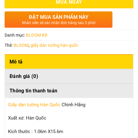
MUA NGAY
ĐẶT MUA SẢN PHẨM NÀY
Nhân viên sẽ xác nhận đơn hàng sau 5 phút
Danh mục:
BLOOM KR
Thẻ:
BLOOM
,
giấy dán tường hàn quốc
Mô tả
Đánh giá (0)
Thông tin thanh toán
Giấy dán tường Hàn Quốc
Chính Hãng
Xuất xứ: Hàn Quốc
Kích thước : 1.06m X15.6m