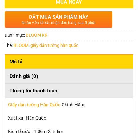
MUA NGAY
ĐẶT MUA SẢN PHẨM NÀY
Nhân viên sẽ xác nhận đơn hàng sau 5 phút
Danh mục:
BLOOM KR
Thẻ:
BLOOM
,
giấy dán tường hàn quốc
Mô tả
Đánh giá (0)
Thông tin thanh toán
Giấy dán tường Hàn Quốc
Chính Hãng
Xuất xứ: Hàn Quốc
Kích thước : 1.06m X15.6m