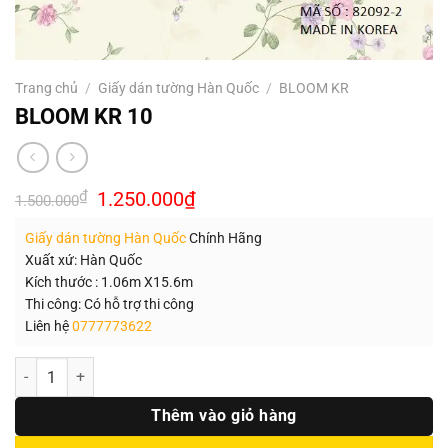
Trang chủ
/
Giấy dán tường Hàn Quốc
/
BLOOM KR
BLOOM KR 10
Giá
Giá
₫
1.250.000
₫
1.500.000
gốc
hiện
là:
tại
Giấy dán tường Hàn Quốc
Chính Hãng
1.500.000₫.
là:
1.250.000₫.
Xuất xứ: Hàn Quốc
Kích thước : 1.06m X15.6m
Thi công: Có hỗ trợ thi công
Liên hệ
0777773622
Số lượng
Thêm vào giỏ hàng