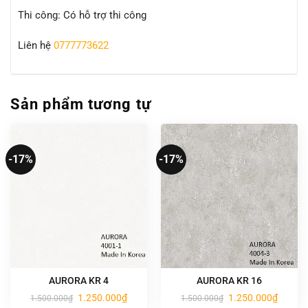
Thi công: Có hỗ trợ thi công
Liên hệ
0777773622
Sản phẩm tương tự
-17%
-17%
AURORA KR 4
AURORA KR 16
Giá
Giá
Giá
Giá
1.250.000
₫
1.250.000
₫
1.500.000
₫
1.500.000
₫
gốc
hiện
gốc
hiện