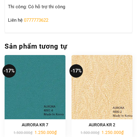
Thi công: Có hỗ trợ thi công
Liên hệ
0777773622
Sản phẩm tương tự
-17%
-17%
AURORA KR 7
AURORA KR 2
Giá
Giá
Giá
Giá
1.250.000
₫
1.250.000
₫
1.500.000
₫
1.500.000
₫
gốc
hiện
gốc
hiện