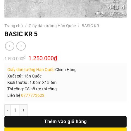
Trang chủ
/
Giấy dán tường Hàn Quốc
/
BASIC KR
BASIC KR 5
Giá
Giá
₫
1.250.000
₫
1.500.000
gốc
hiện
là:
tại
Giấy dán tường Hàn Quốc
Chính Hãng
1.500.000₫.
là:
1.250.000₫.
Xuất xứ: Hàn Quốc
Kích thước : 1.06m X15.6m
Thi công: Có hỗ trợ thi công
Liên hệ
0777773622
Số lượng
Thêm vào giỏ hàng