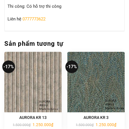
Thi công: Có hỗ trợ thi công
Liên hệ
0777773622
Sản phẩm tương tự
-17%
-17%
AURORA KR 13
AURORA KR 3
Giá
Giá
Giá
Giá
1.250.000
₫
1.250.000
₫
1.500.000
₫
1.500.000
₫
gốc
hiện
gốc
hiện