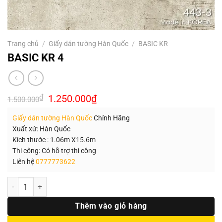
Trang chủ
/
Giấy dán tường Hàn Quốc
/
BASIC KR
BASIC KR 4
Giá
Giá
₫
1.250.000
₫
1.500.000
gốc
hiện
là:
tại
Giấy dán tường Hàn Quốc
Chính Hãng
1.500.000₫.
là:
1.250.000₫.
Xuất xứ: Hàn Quốc
Kích thước : 1.06m X15.6m
Thi công: Có hỗ trợ thi công
Liên hệ
0777773622
Số lượng
Thêm vào giỏ hàng