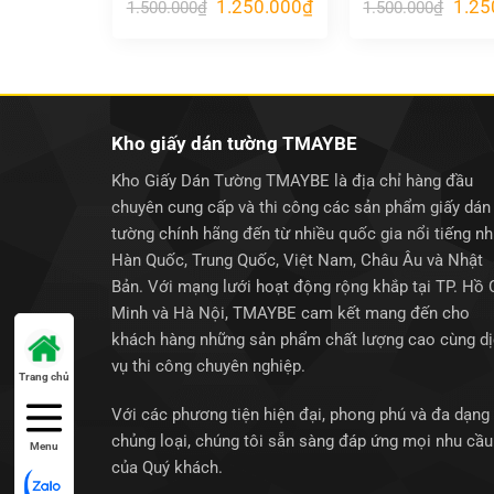
Giá
Giá
Giá
1.250.000
₫
1.25
1.500.000
₫
1.500.000
₫
gốc
hiện
gốc
là:
tại
là:
1.500.000₫.
là:
1.500
1.250.000₫.
Kho giấy dán tường TMAYBE
Kho Giấy Dán Tường TMAYBE là địa chỉ hàng đầu
chuyên cung cấp và thi công các sản phẩm giấy dán
tường chính hãng đến từ nhiều quốc gia nổi tiếng n
Hàn Quốc, Trung Quốc, Việt Nam, Châu Âu và Nhật
Bản. Với mạng lưới hoạt động rộng khắp tại TP. Hồ 
Minh và Hà Nội, TMAYBE cam kết mang đến cho
khách hàng những sản phẩm chất lượng cao cùng d
vụ thi công chuyên nghiệp.
Trang chủ
Với các phương tiện hiện đại, phong phú và đa dạng
chủng loại, chúng tôi sẵn sàng đáp ứng mọi nhu cầu
Menu
của Quý khách.