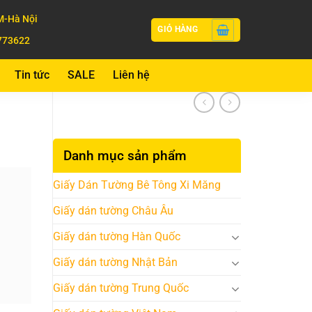
-Hà Nội
GIỎ HÀNG
773622
Tin tức
SALE
Liên hệ
Danh mục sản phẩm
Giấy Dán Tường Bê Tông Xi Măng
Giấy dán tường Châu Âu
Giấy dán tường Hàn Quốc
Giấy dán tường Nhật Bản
Giấy dán tường Trung Quốc