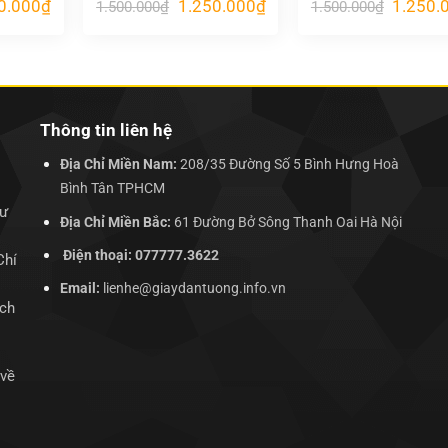
Giá
Giá
Giá
Giá
0.000
₫
1.250.000
₫
1.250.
1.500.000
₫
1.500.000
₫
hiện
gốc
hiện
gốc
tại
là:
tại
là:
.000₫.
là:
1.500.000₫.
là:
1.500.00
1.250.000₫.
1.250.000₫.
Thông tin liên hệ
Địa Chỉ Miền Nam:
208/35 Đường Số 5 Bình Hưng Hoà
Bình Tân TPHCM
hư
Địa Chỉ Miền Bắc:
61 Đường Bở Sông Thanh Oai Hà Nội
Điện thoại: 077777.3622
Chí
Email:
lienhe@giaydantuong.info.vn
ịch
 về