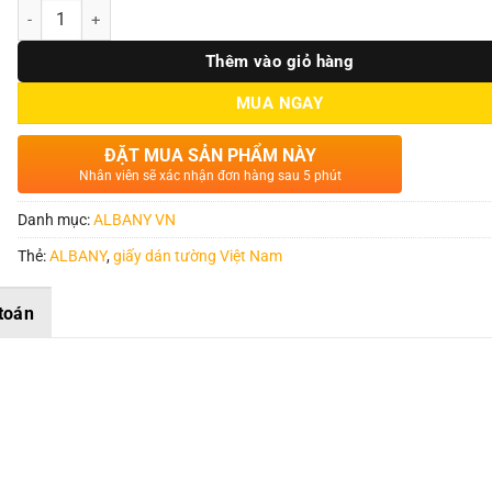
Số lượng
Thêm vào giỏ hàng
MUA NGAY
ĐẶT MUA SẢN PHẨM NÀY
Nhân viên sẽ xác nhận đơn hàng sau 5 phút
Danh mục:
ALBANY VN
Thẻ:
ALBANY
,
giấy dán tường Việt Nam
toán