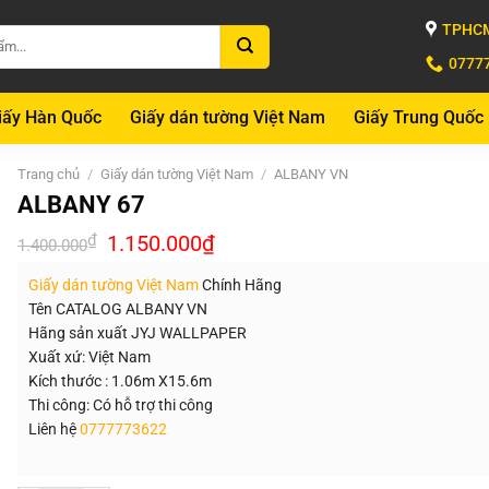
TPHCM
0777
iấy Hàn Quốc
Giấy dán tường Việt Nam
Giấy Trung Quốc
Trang chủ
/
Giấy dán tường Việt Nam
/
ALBANY VN
ALBANY 67
Giá
Giá
₫
1.150.000
₫
1.400.000
gốc
hiện
là:
tại
Giấy dán tường Việt Nam
Chính Hãng
1.400.000₫.
là:
1.150.000₫.
Tên CATALOG ALBANY VN
Hãng sản xuất JYJ WALLPAPER
Xuất xứ: Việt Nam
Kích thước : 1.06m X15.6m
Thi công: Có hỗ trợ thi công
Liên hệ
0777773622